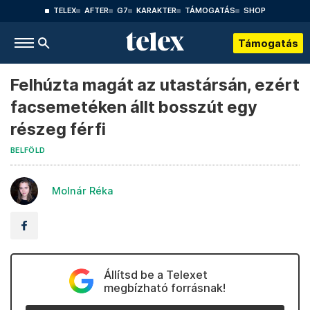
TELEX
AFTER
G7
KARAKTER
TÁMOGATÁS
SHOP
Támogatás
Felhúzta magát az utastársán, ezért
facsemetéken állt bosszút egy
részeg férfi
BELFÖLD
Molnár Réka
Állítsd be a Telexet
megbízható forrásnak!