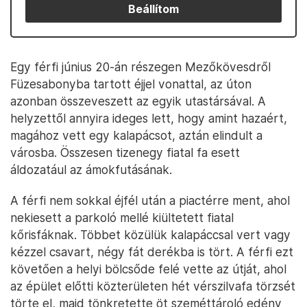
Beállítom
Egy férfi június 20-án részegen Mezőkövesdről
Füzesabonyba tartott éjjel vonattal, az úton
azonban összeveszett az egyik utastársával. A
helyzettől annyira ideges lett, hogy amint hazaért,
magához vett egy kalapácsot, aztán elindult a
városba. Összesen tizenegy fiatal fa esett
áldozatául az ámokfutásának.
A férfi nem sokkal éjfél után a piactérre ment, ahol
nekiesett a parkoló mellé kiültetett fiatal
kőrisfáknak. Többet közülük kalapáccsal vert vagy
kézzel csavart, négy fát derékba is tört. A férfi ezt
követően a helyi bölcsőde felé vette az útját, ahol
az épület előtti közterületen hét vérszilvafa törzsét
törte el, majd tönkretette öt szeméttároló edény