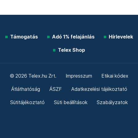
Támogatás
Adó 1% felajánlás
Hírlevelek
Telex Shop
© 2026 Telex.hu Zrt.
Impresszum
Etikai kódex
Átláthatóság
ÁSZF
Adatkezelési tájékoztató
Sütitájékoztató
Süti beállítások
Szabályzatok
Kommentelési szabályzat
Telex Sales