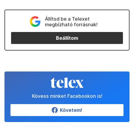
Állítsd be a Telexet
megbízható forrásnak!
Beállítom
Kövess minket Facebookon is!
Követem!