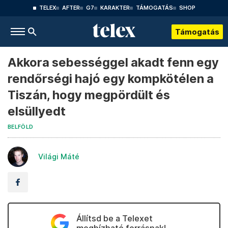
TELEX
AFTER
G7
KARAKTER
TÁMOGATÁS
SHOP
Támogatás
Akkora sebességgel akadt fenn egy
rendőrségi hajó egy kompkötélen a
Tiszán, hogy megpördült és
elsüllyedt
BELFÖLD
Világi Máté
Állítsd be a Telexet