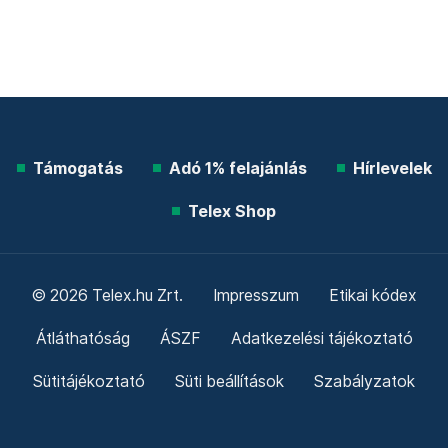
Támogatás
Adó 1% felajánlás
Hírlevelek
Telex Shop
© 2026 Telex.hu Zrt.
Impresszum
Etikai kódex
Átláthatóság
ÁSZF
Adatkezelési tájékoztató
Sütitájékoztató
Süti beállítások
Szabályzatok
Kommentelési szabályzat
Telex Sales