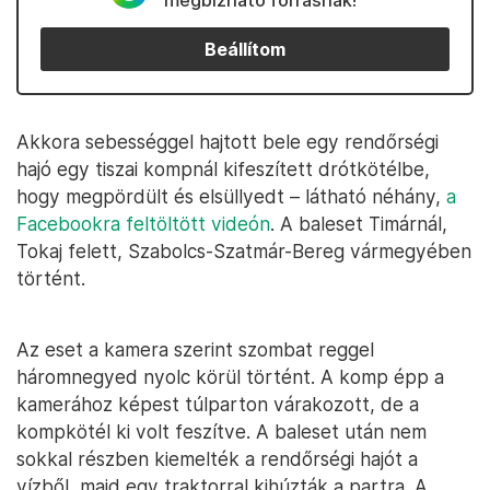
megbízható forrásnak!
Beállítom
Akkora sebességgel hajtott bele egy rendőrségi
hajó egy tiszai kompnál kifeszített drótkötélbe,
hogy megpördült és elsüllyedt – látható néhány,
a
Facebookra feltöltött videón
. A baleset Timárnál,
Tokaj felett, Szabolcs-Szatmár-Bereg vármegyében
történt.
Az eset a kamera szerint szombat reggel
háromnegyed nyolc körül történt. A komp épp a
kamerához képest túlparton várakozott, de a
kompkötél ki volt feszítve. A baleset után nem
sokkal részben kiemelték a rendőrségi hajót a
vízből, majd egy traktorral kihúzták a partra. A