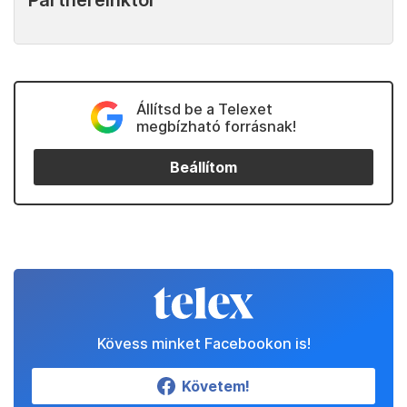
Partnereinktől
Állítsd be a Telexet
megbízható forrásnak!
Beállítom
Kövess minket Facebookon is!
Követem!