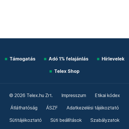
Támogatás
Adó 1% felajánlás
Hírlevelek
Telex Shop
© 2026 Telex.hu Zrt.
Impresszum
Etikai kódex
Átláthatóság
ÁSZF
Adatkezelési tájékoztató
Sütitájékoztató
Süti beállítások
Szabályzatok