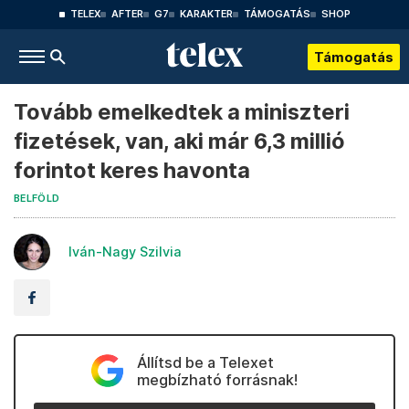
TELEX
AFTER
G7
KARAKTER
TÁMOGATÁS
SHOP
Támogatás
Tovább emelkedtek a miniszteri
fizetések, van, aki már 6,3 millió
forintot keres havonta
BELFÖLD
Iván-Nagy Szilvia
Állítsd be a Telexet
megbízható forrásnak!