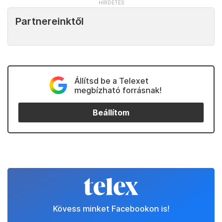
Partnereinktől
Állítsd be a Telexet
megbízható forrásnak!
Beállítom
Kövess minket Facebookon is!