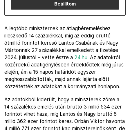
Beállítom
A legtöbb miniszternek az átlagbéremeléshez
illeszkedő 14 százalékkal, míg az eddig bruttó
ötmillió forintot kereső Lantos Csabának és Nagy
Mártonnak 27 százalékkal emelkedett a fizetése
2024. júliustól – vette észre a
24.hu
. Az adatokról
közérdekű adatigénylésben érdeklődtek még július
elején, ám a 15 napos határidőt egyszer
meghosszabbították, majd annak lejárta előtt
közzétették az adatokat a kormányzati honlapon.
Az adatokból kiderült, hogy a miniszterek zöme a
14 százalékos emelés után bruttó 3 millió 534 ezer
forintot vihet haza, míg Lantos és Nagy bruttó 6
millió 362 ezer forintot keres. Orbán Viktor havonta
4 millió 771 ezer forintot kap miniszterelnökként, de