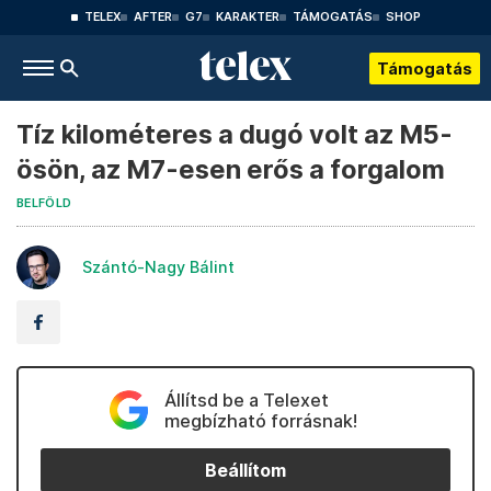
TELEX
AFTER
G7
KARAKTER
TÁMOGATÁS
SHOP
Támogatás
Tíz kilométeres a dugó volt az M5-
ösön, az M7-esen erős a forgalom
BELFÖLD
Szántó-Nagy Bálint
Állítsd be a Telexet
megbízható forrásnak!
Beállítom