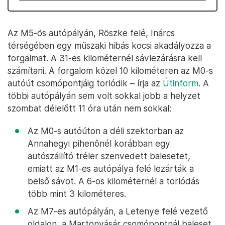
Az M5-ös autópályán, Röszke felé, Inárcs
térségében egy műszaki hibás kocsi akadályozza a
forgalmat. A 31-es kilométernél sávlezárásra kell
számítani. A forgalom közel 10 kilométeren az M0-s
autóút csomópontjáig torlódik – írja az
Útinform
. A
többi autópályán sem volt sokkal jobb a helyzet
szombat délelőtt 11 óra után nem sokkal:
Az M0-s autóúton a déli szektorban az
Annahegyi pihenőnél korábban egy
autószállító tréler szenvedett balesetet,
emiatt az M1-es autópálya felé lezárták a
belső sávot. A 6-os kilométernél a torlódás
több mint 3 kilométeres.
Az M7-es autópályán, a Letenye felé vezető
oldalon, a Martonvásár csomópontnál baleset