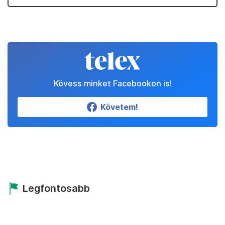
Kövess minket Facebookon is!
Követem!
Legfontosabb