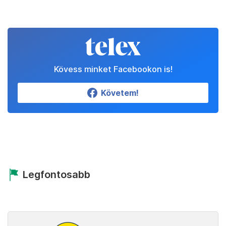
Kövess minket Facebookon is!
Követem!
Legfontosabb