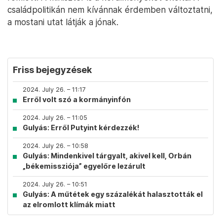
családpolitikán nem kívánnak érdemben változtatni,
a mostani utat látják a jónak.
Friss bejegyzések
2024. July 26. – 11:17
Erről volt szó a kormányinfón
2024. July 26. – 11:05
Gulyás: Erről Putyint kérdezzék!
2024. July 26. – 10:58
Gulyás: Mindenkivel tárgyalt, akivel kell, Orbán
„békemissziója” egyelőre lezárult
2024. July 26. – 10:51
Gulyás: A műtétek egy százalékát halasztották el
az elromlott klímák miatt