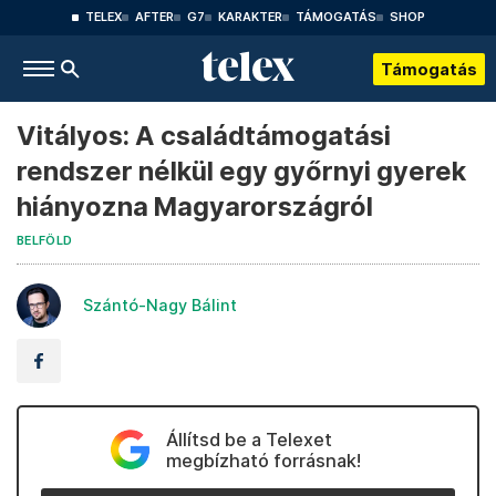
TELEX
AFTER
G7
KARAKTER
TÁMOGATÁS
SHOP
Támogatás
Vitályos: A családtámogatási
rendszer nélkül egy győrnyi gyerek
hiányozna Magyarországról
BELFÖLD
Szántó-Nagy Bálint
Állítsd be a Telexet
megbízható forrásnak!