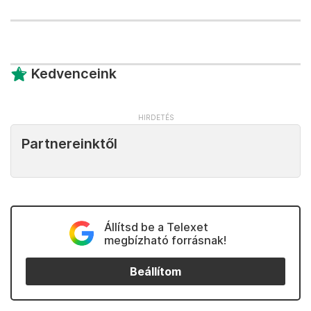
Kedvenceink
Partnereinktől
Állítsd be a Telexet
megbízható forrásnak!
Beállítom