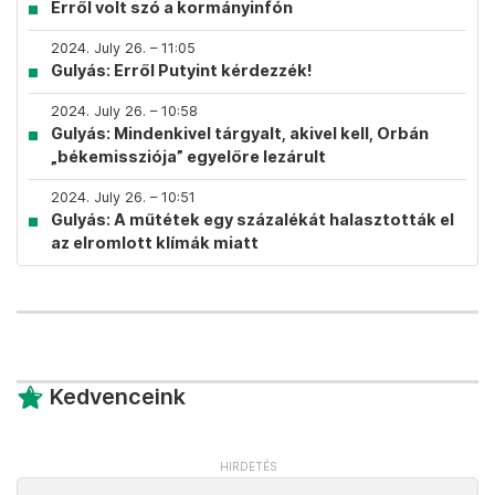
Erről volt szó a kormányinfón
2024. July 26. – 11:05
Gulyás: Erről Putyint kérdezzék!
2024. July 26. – 10:58
Gulyás: Mindenkivel tárgyalt, akivel kell, Orbán
„békemissziója” egyelőre lezárult
2024. July 26. – 10:51
Gulyás: A műtétek egy százalékát halasztották el
az elromlott klímák miatt
Kedvenceink