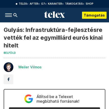
TELEX
AFTER
G7
KARAKTER
TÁMOGATÁS
SHOP
Támogatás
Gulyás: Infrastruktúra-fejlesztésre
vették fel az egymilliárd eurós kínai
hitelt
BELFÖLD
Weiler Vilmos
Állítsd be a Telexet
megbízható forrásnak!