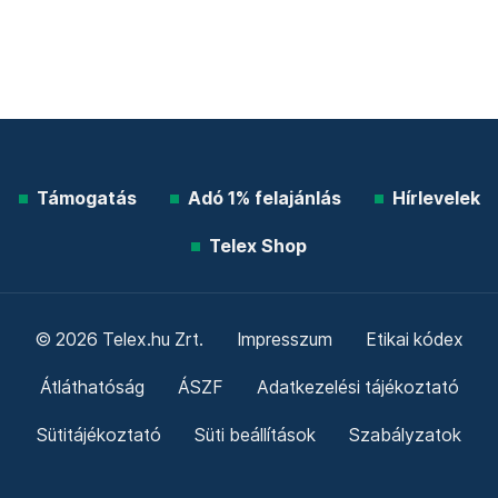
Támogatás
Adó 1% felajánlás
Hírlevelek
Telex Shop
© 2026 Telex.hu Zrt.
Impresszum
Etikai kódex
Átláthatóság
ÁSZF
Adatkezelési tájékoztató
Sütitájékoztató
Süti beállítások
Szabályzatok
Kommentelési szabályzat
Telex Sales