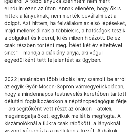
igazáról. A többi anyuka szerintem nem mert
elindulni ezen az úton. Annak ellenére, hogy ők is
hittek a lányuknak, nem merték bevállalni ezt a
dolgot. Azt hittem, ha felvállalom az első lépéseket,
majd mellénk állnak a többiek is, a hatóságok teszik
a dolgukat és kiderül, ki és miben hibázott. De ez
csak részben történt meg. Ítélet két év elteltével
sincs” – mondja a diáklány anyja, aki végül
egyedüliként tett feljelentést az ügyben.
2022 januárjában több iskolás lány számolt be arról
az egyik Győr-Moson-Sopron vármegyei iskolában,
hogy a mindennapos testnevelés keretében tartott
délutáni foglalkozásokon a néptáncpedagógus férje
– aki segítőként vett részt az órákon – átöleli,
megsimogatja őket, egyikük mellét is megfogta. A
kiszámolóknál a fiúkra csak rábökött, a lányoknál
viszont végighúzta a mellükön a kezét. A diákok