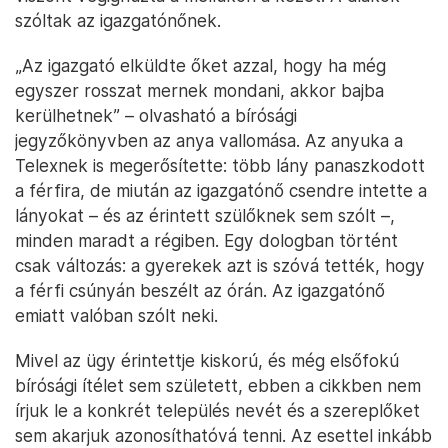
szóltak az igazgatónőnek.
„Az igazgató elküldte őket azzal, hogy ha még
egyszer rosszat mernek mondani, akkor bajba
kerülhetnek” – olvasható a bírósági
jegyzőkönyvben az anya vallomása. Az anyuka a
Telexnek is megerősítette: több lány panaszkodott
a férfira, de miután az igazgatónő csendre intette a
lányokat – és az érintett szülőknek sem szólt –,
minden maradt a régiben. Egy dologban történt
csak változás: a gyerekek azt is szóvá tették, hogy
a férfi csúnyán beszélt az órán. Az igazgatónő
emiatt valóban szólt neki.
Mivel az ügy érintettje kiskorú, és még elsőfokú
bírósági ítélet sem született, ebben a cikkben nem
írjuk le a konkrét település nevét és a szereplőket
sem akarjuk azonosíthatóvá tenni. Az esettel inkább