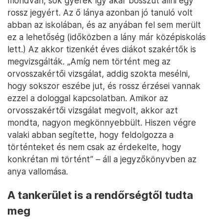
mondván, sok gyerek így akar bosszút állni egy
rossz jegyért. Az ő lánya azonban jó tanuló volt
abban az iskolában, és az anyában fel sem merült
ez a lehetőség (időközben a lány már középiskolás
lett.) Az akkor tizenkét éves diákot szakértők is
megvizsgálták. „Amíg nem történt meg az
orvosszakértői vizsgálat, addig szokta mesélni,
hogy sokszor eszébe jut, és rossz érzései vannak
ezzel a dologgal kapcsolatban. Amikor az
orvosszakértői vizsgálat megvolt, akkor azt
mondta, nagyon megkönnyebbült. Hiszen végre
valaki abban segítette, hogy feldolgozza a
történteket és nem csak az érdekelte, hogy
konkrétan mi történt” – áll a jegyzőkönyvben az
anya vallomása.
A tankerület is a rendőrségtől tudta
meg