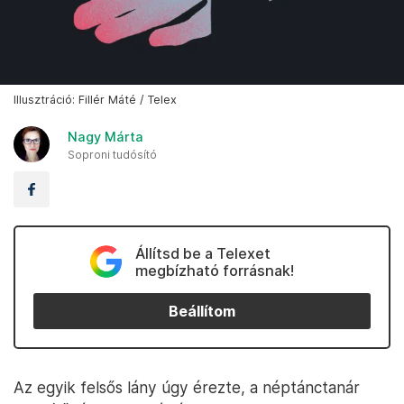
Illusztráció: Fillér Máté / Telex
Nagy Márta
Soproni tudósító
Állítsd be a Telexet
megbízható forrásnak!
Beállítom
Az egyik felsős lány úgy érezte, a néptánctanár