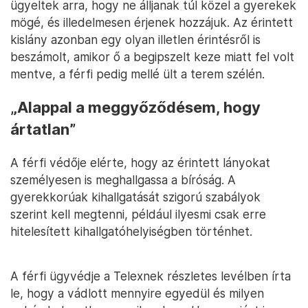
ügyeltek arra, hogy ne álljanak túl közel a gyerekek
mögé, és illedelmesen érjenek hozzájuk. Az érintett
kislány azonban egy olyan illetlen érintésről is
beszámolt, amikor ő a begipszelt keze miatt fel volt
mentve, a férfi pedig mellé ült a terem szélén.
„Alappal a meggyőződésem, hogy
ártatlan”
A férfi védője elérte, hogy az érintett lányokat
személyesen is meghallgassa a bíróság. A
gyerekkorúak kihallgatását szigorú szabályok
szerint kell megtenni, például ilyesmi csak erre
hitelesített kihallgatóhelyiségben történhet.
A férfi ügyvédje a Telexnek részletes levélben írta
le, hogy a vádlott mennyire egyedül és milyen