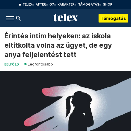
TELEX
AFTER
G7
KARAKTER
TÁMOGATÁS
SHOP
Támogatás
Érintés intim helyeken: az iskola
eltitkolta volna az ügyet, de egy
anya feljelentést tett
Legfontosabb
BELFÖLD