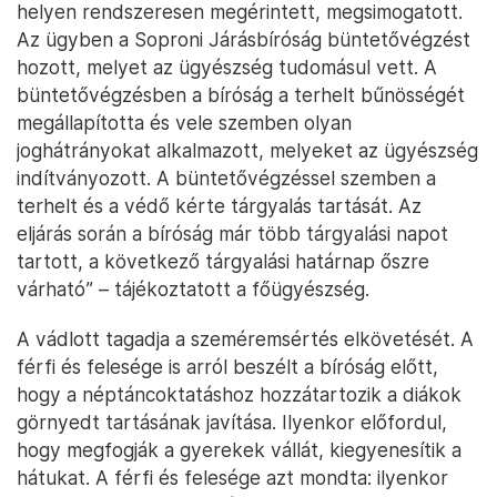
helyen rendszeresen megérintett, megsimogatott.
Az ügyben a Soproni Járásbíróság büntetővégzést
hozott, melyet az ügyészség tudomásul vett. A
büntetővégzésben a bíróság a terhelt bűnösségét
megállapította és vele szemben olyan
joghátrányokat alkalmazott, melyeket az ügyészség
indítványozott. A büntetővégzéssel szemben a
terhelt és a védő kérte tárgyalás tartását. Az
eljárás során a bíróság már több tárgyalási napot
tartott, a következő tárgyalási határnap őszre
várható” – tájékoztatott a főügyészség.
A vádlott tagadja a szeméremsértés elkövetését. A
férfi és felesége is arról beszélt a bíróság előtt,
hogy a néptáncoktatáshoz hozzátartozik a diákok
görnyedt tartásának javítása. Ilyenkor előfordul,
hogy megfogják a gyerekek vállát, kiegyenesítik a
hátukat. A férfi és felesége azt mondta: ilyenkor