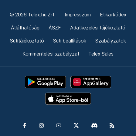
© 2026 Telex.hu Zrt.
Impresszum
Etikai kódex
Átláthatóság
ÁSZF
Adatkezelési tájékoztató
Sütitájékoztató
Süti beállítások
Szabályzatok
Kommentelési szabályzat
Telex Sales