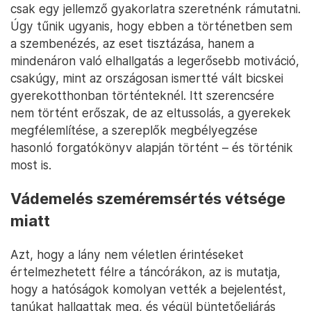
csak egy jellemző gyakorlatra szeretnénk rámutatni.
Úgy tűnik ugyanis, hogy ebben a történetben sem
a szembenézés, az eset tisztázása, hanem a
mindenáron való elhallgatás a legerősebb motiváció,
csakúgy, mint az országosan ismertté vált bicskei
gyerekotthonban történteknél. Itt szerencsére
nem történt erőszak, de az eltussolás, a gyerekek
megfélemlítése, a szereplők megbélyegzése
hasonló forgatókönyv alapján történt – és történik
most is.
Vádemelés szeméremsértés vétsége
miatt
Azt, hogy a lány nem véletlen érintéseket
értelmezhetett félre a táncórákon, az is mutatja,
hogy a hatóságok komolyan vették a bejelentést,
tanúkat hallgattak meg, és végül büntetőeljárás