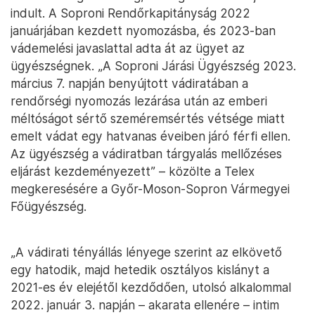
indult. A Soproni Rendőrkapitányság 2022
januárjában kezdett nyomozásba, és 2023-ban
vádemelési javaslattal adta át az ügyet az
ügyészségnek. „A Soproni Járási Ügyészség 2023.
március 7. napján benyújtott vádiratában a
rendőrségi nyomozás lezárása után az emberi
méltóságot sértő szeméremsértés vétsége miatt
emelt vádat egy hatvanas éveiben járó férfi ellen.
Az ügyészség a vádiratban tárgyalás mellőzéses
eljárást kezdeményezett” – közölte a Telex
megkeresésére a Győr-Moson-Sopron Vármegyei
Főügyészség.
„A vádirati tényállás lényege szerint az elkövető
egy hatodik, majd hetedik osztályos kislányt a
2021-es év elejétől kezdődően, utolsó alkalommal
2022. január 3. napján – akarata ellenére – intim