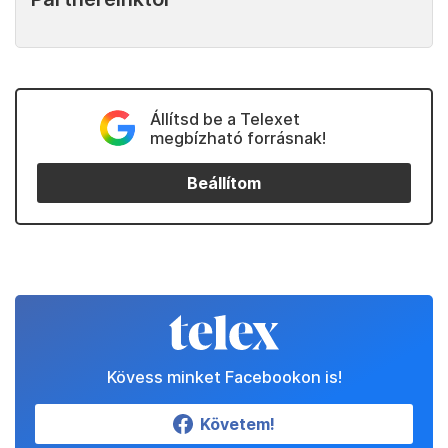
Állítsd be a Telexet
megbízható forrásnak!
Beállítom
Kövess minket Facebookon is!
Követem!