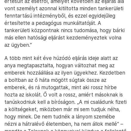
értesült az esetről, amelyet követően az eljárás alá
vont személyt azonnal kitiltotta minden tankerületi
fenntartású intézményből, és ezzel egyidejűleg
értesítette a pedagógus munkáltatóját. A
tankerületi központnak nincs tudomása, hogy bárki
más ellen hatósági eljárást kezdeményeztek volna
az ügyben.”
A több mint két éve húzódó eljárás ideje alatt az
anya megtapasztalta, hogyan változhat meg az
emberek hozzáállása az ilyen ügyekhez. Kezdetben
a boltban az ő háta mögött súgtak össze az
emberek, és rá mutogattak, mint aki rossz hírbe
hozta az iskolát. Ő volt a rossz, amiért másoknak is
tanúskodniuk kell a bíróságon. „A mi családunk fizeti
a költségeket, miközben már mi sem tudjuk néha,
hogy minek. De nem tudnék a lányom szemébe
nézni a hátralévő életemben, ha nem állok mellé” –