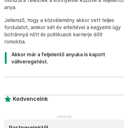
mondta a Telexnek a könnyeivel küzdve a feljelentő
anya.
Jellemző, hogy a közvélemény akkor vett teljes
fordulatot, amikor két év elteltével a kegyelmi ügy
botránnyá nőtt és politikusok karrierje dőlt
romokba.
Akkor már a feljelentő anyuka is kapott
vállveregetést.
Kedvenceink
Partnereinktől