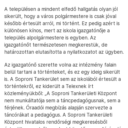
A településen a mindent elfedő hallgatás olyan jól
sikerült, hogy a város polgármestere is csak jóval
később értesült arról, mi történt. Ez pedig azért is
különösen kínos, mert az iskola igazgatónője a
település alpolgármestere is egyben. Az
igazgatónőt természetesen megkerestük, de
határozottan elutasította a nyilatkozatot az ügyben.
Az igazgatónő szerette volna az intézmény falain
belül tartani a történteket, és ez egy ideig sikerült
is. A Soproni Tankerület sem az iskolából értesült a
történtekről, ez kiderült a Telexnek írt
közleményükből: „A Soproni Tankerületi Központ
nem munkáltatója sem a táncpedagógusnak, sem a
férjének. Óraadói megbízás alapján szervezte a
táncórákat a pedagógus. A Soproni Tankerületi
Központ hivatalos rendőrségi megkeresésből