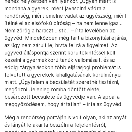
nehéz helyzetben van ilyenkor. „Ugyan miért is
mondaná a gyerek, miért javasolná vádra a
rendőrség, miért emelne vádat az ügyészség, miért
ítélné el az elsőfokú bíróság – ha nem lenne igaz…
Nem zörög a haraszt… stb.” – írta levelében az
ügyvéd. Mindeközben még tart a bizonyítási eljárás,
az ügy nem zárult le, hívta fel rá a figyelmet. Az
ügyvéd álláspontja szerint körültekintéssel kell
kezelni a gyermekkorú tanúk vallomásait, és az
eddigi tárgyalásokon több eljárásjogi problémát is
felvetett a gyerekek kihallgatásának körülményei
miatt. „Ügyfelem a becsületét szeretné tisztázni,
megőrizni. Jelenleg romba döntött élete,
besározott becsülete és ügyvédje van. Alappal a
meggyőződésem, hogy ártatlan” – írta az ügyvéd.
Még a rendőrség portáján is volt olyan, aki az anyát
és lányát le akarta beszélni a feljelentésről,