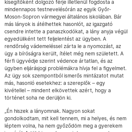
kisegítőként dolgozó férje illetlenül fogdosta a
mindennapos testnevelésórán az egyik Győr-
Moson-Sopron vármegyei általános iskolában. Bár
más lányok is átélhettek hasonlót, az igazgató
csendre intette a panaszkodókat, a lány anyja végül
egyedüliként tett feljelentést az ügyben. A
rendőrség vádemeléssel zárta le a nyomozást, az
ügy a bíróságra került, ítélet még nem született. A
férfi ügyvédje szerint védence ártatlan, és az
ügyben eljárásjogi problémákra hívja fel a figyelmet.
Az ügy sok szempontból ismerős mintázatot mutat
más, hasonló esetekhez: a szereplők – egy
kivétellel – mindent elkövettek azért, hogy a
történet soha ne derüljön ki.
„Én hiszek a lányomnak. Nagyon sokat
gondolkodtam, mit kell tennem, mi a helyes, és nem
léptem volna, ha nem győződöm meg a gyerekem