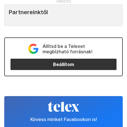
Partnereinktől
Állítsd be a Telexet
megbízható forrásnak!
Beállítom
Kövess minket Facebookon is!