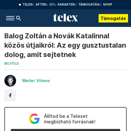
TELEX
AFTER
G7
KARAKTER
TÁMOGATÁS
SHOP
Támogatás
Balog Zoltán a Novák Katalinnal
közös útjaikról: Az egy gusztustalan
dolog, amit sejtetnek
BELFÖLD
Weiler Vilmos
Állítsd be a Telexet
megbízható forrásnak!