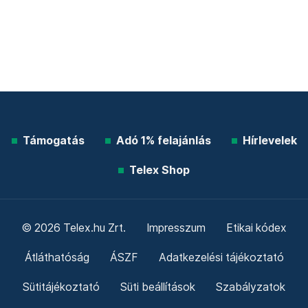
Támogatás
Adó 1% felajánlás
Hírlevelek
Telex Shop
© 2026 Telex.hu Zrt.
Impresszum
Etikai kódex
Átláthatóság
ÁSZF
Adatkezelési tájékoztató
Sütitájékoztató
Süti beállítások
Szabályzatok