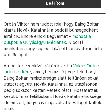
Beállítom
Orbán Viktor nem tudott róla, hogy Balog Zoltán
kijárta Novák Katalinnál a pedofil bűnsegédként
elítélt K. Endre elnöki kegyelmét –
mondta a
püspök a Gulyáságyú Médiának
. A portál
munkatársa egy ceglédi lakásotthon avatóján érte
utol Balogot.
A riporter ezenkívül rákérdezett a
Válasz Online
júniusi cikkére
, amelyben azt fejtegették, hogy
Balog Zoltán minisztersége alatt feltűnően sokat
utazott együtt Novák Katalinnal, az utazásokon
pedig sokszor ketten vettek részt. Hozzátették:
később, más felállásban, Novák Katalin elnöksége
idején volt, hogy ő is magával vitte Balogot külföldi
útjaira.