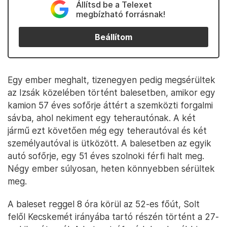
Állítsd be a Telexet
megbízható forrásnak!
Beállítom
Egy ember meghalt, tizenegyen pedig megsérültek
az Izsák közelében történt balesetben, amikor egy
kamion 57 éves sofőrje áttért a szemközti forgalmi
sávba, ahol nekiment egy teherautónak. A két
jármű ezt követően még egy teherautóval és két
személyautóval is ütközött. A balesetben az egyik
autó sofőrje, egy 51 éves szolnoki férfi halt meg.
Négy ember súlyosan, heten könnyebben sérültek
meg.
A baleset reggel 8 óra körül az 52-es főút, Solt
felől Kecskemét irányába tartó részén történt a 27-