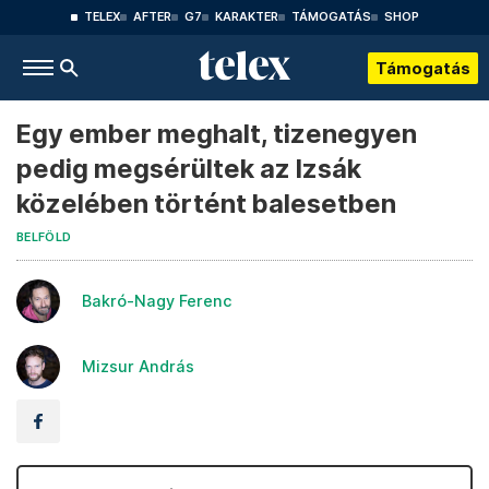
TELEX
AFTER
G7
KARAKTER
TÁMOGATÁS
SHOP
Támogatás
Egy ember meghalt, tizenegyen
pedig megsérültek az Izsák
közelében történt balesetben
BELFÖLD
Bakró-Nagy Ferenc
Mizsur András