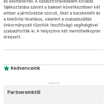
es kilométernél. A katasztrófavédelem korábbi
tájékoztatása szerint a baleset következtében két
ember a járművekbe szorult, őket a kecskeméti és
a kiskőrösi hivatásos, valamint a szabadszállási
önkormányzati tűzoltók feszítővágó segítségével
szabadították ki. A helyszínre két mentőhelikopter
érkezett.
Kedvenceink
Partnereinktől