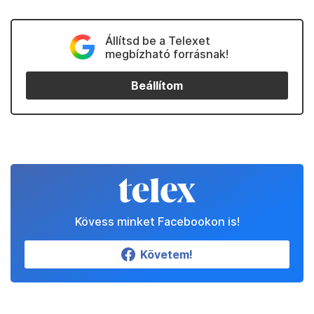
Állítsd be a Telexet
megbízható forrásnak!
Beállítom
Kövess minket Facebookon is!
Követem!