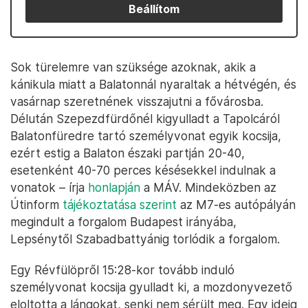
Beállítom
Sok türelemre van szüksége azoknak, akik a
kánikula miatt a Balatonnál nyaraltak a hétvégén, és
vasárnap szeretnének visszajutni a fővárosba.
Délután Szepezdfürdőnél kigyulladt a Tapolcáról
Balatonfüredre tartó személyvonat egyik kocsija,
ezért estig a Balaton északi partján 20-40,
esetenként 40-70 perces késésekkel indulnak a
vonatok – írja
honlapján
a MÁV. Mindeközben az
Útinform
tájékoztatása szerint
az M7-es autópályán
megindult a forgalom Budapest irányába,
Lepsénytől Szabadbattyánig torlódik a forgalom.
Egy Révfülöpről 15:28-kor tovább induló
személyvonat kocsija gyulladt ki, a mozdonyvezető
eloltotta a lángokat, senki nem sérült meg. Egy ideig