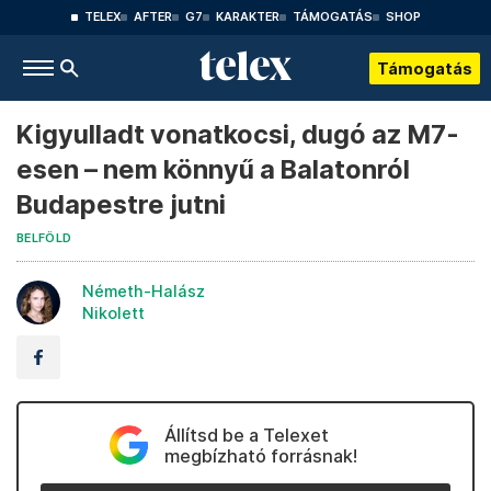
TELEX
AFTER
G7
KARAKTER
TÁMOGATÁS
SHOP
Támogatás
Kigyulladt vonatkocsi, dugó az M7-
esen – nem könnyű a Balatonról
Budapestre jutni
BELFÖLD
Németh-Halász
Nikolett
Állítsd be a Telexet
megbízható forrásnak!