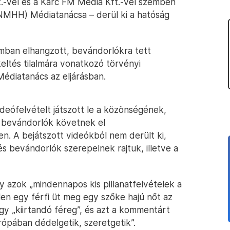
t.-vel és a Karc FM Média Kft.-vel szemben
(NMHH) Médiatanácsa – derül ki a hatóság
ámban elhangzott, bevándorlókra tett
keltés tilalmára vonatkozó törvényi
Médiatanács az eljárásban.
deófelvételt játszott le a közönségének,
i bevándorlók követnek el
. A bejátszott videókból nem derült ki,
 bevándorlók szerepelnek rajtuk, illetve a
gy azok „mindennapos kis pillanatfelvételek a
len egy férfi üt meg egy szőke hajú nőt az
ogy „kiirtandó féreg”, és azt a kommentárt
ópában dédelgetik, szeretgetik”.