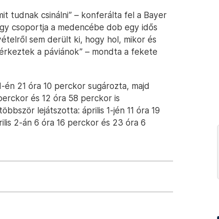
 tudnak csinálni” – konferálta fel a Bayer
 egy csoportja a medencébe dob egy idős
ételről sem derült ki, hogy hol, mikor és
érkeztek a páviánok” – mondta a fekete
1-én 21 óra 10 perckor sugározta, majd
 perckor és 12 óra 58 perckor is
bször lejátszotta: április 1-jén 11 óra 19
rilis 2-án 6 óra 16 perckor és 23 óra 6