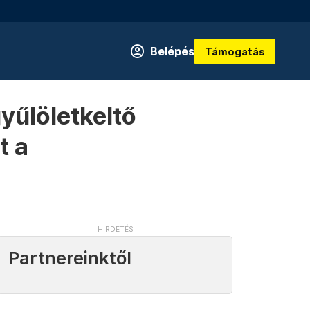
Belépés
Támogatás
gyűlöletkeltő
t a
Partnereinktől