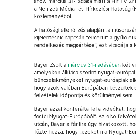
show március 31-i adása miatt a Hír TV Zr
a Nemzeti Média- és Hírközlési Hatóság 
közleményéből.
A hatósági ellenőrzés alapján „a műsorsz
kijelentések kapcsán felmerült a gyűlölet
rendelkezés megsértése”, ezt vizsgálja a 
Bayer Zsolt a
március 31-i adásában
két vi
amelyeken állítása szerint nyugat-európa
bűncselekményeket nyugat-euróapiak ellen
hogy azok valóban Európában készültek és
felvételek időpontja és körülményei sem.
Bayer azzal konferálta fel a videókat, ho
festői Nyugat-Európából”. Az első felvéte
utcán, Bayer a férfira úgy hivatkozott, h
fűzte hozzá, hogy „ezeket ma Nyugat-Eur