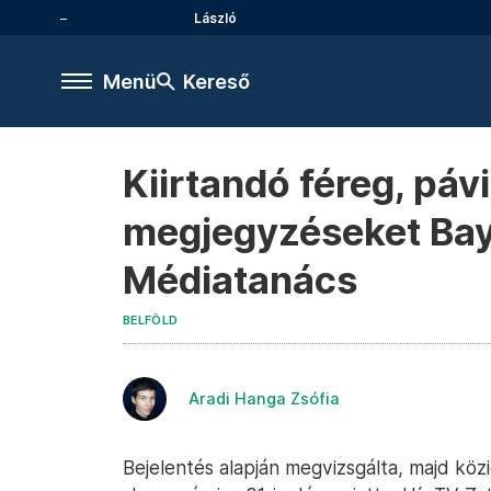
László
Menü
Kereső
Kiirtandó féreg, páv
megjegyzéseket Bayer
Médiatanács
BELFÖLD
Aradi Hanga Zsófia
Bejelentés alapján megvizsgálta, majd közig