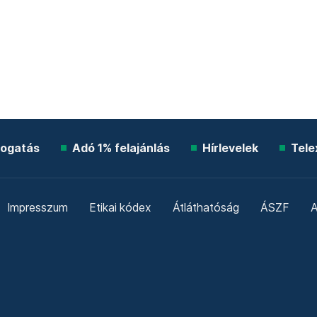
ogatás
Adó 1% felajánlás
Hírlevelek
Tele
Impresszum
Etikai kódex
Átláthatóság
ÁSZF
A
Süti beállítások
Szabályzatok
Kommentelési szabály