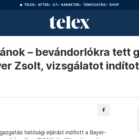
TELEX
AFTER
G7
KARAKTER
TÁMOGATÁS
SHOP
iánok – bevándorlókra tett 
 Zsolt, vizsgálatot indítot
azgatási hatósági eljárást indított a Bayer-