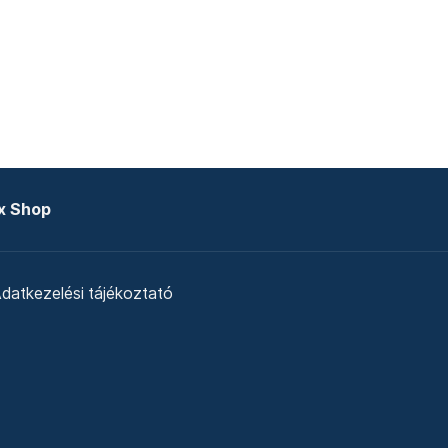
x Shop
datkezelési tájékoztató
zat
Telex Sales