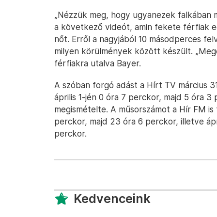
„Nézzük meg, hogy ugyanezek falkában mit
a következő videót, amin fekete férfiak
nőt. Erről a nagyjából 10 másodperces felv
milyen körülmények között készült. „Meg
férfiakra utalva Bayer.
A szóban forgó adást a Hírt TV március 3
április 1-jén 0 óra 7 perckor, majd 5 óra 3
megismételte. A műsorszámot a Hír FM is töb
perckor, majd 23 óra 6 perckor, illetve áp
perckor.
Kedvenceink