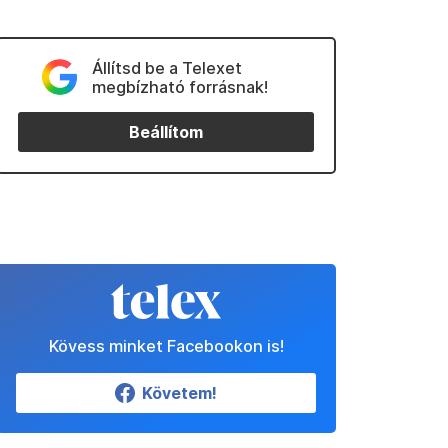
Állítsd be a Telexet
megbízható forrásnak!
Beállítom
Kövess minket Facebookon is!
Követem!