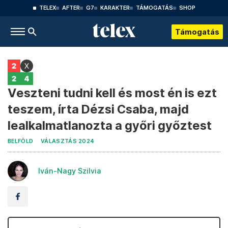
TELEX
AFTER
G7
KARAKTER
TÁMOGATÁS
SHOP
Támogatás
Veszteni tudni kell és most én is ezt
teszem, írta Dézsi Csaba, majd
lealkalmatlanozta a győri győztest
BELFÖLD
VÁLASZTÁS 2024
Iván-Nagy Szilvia