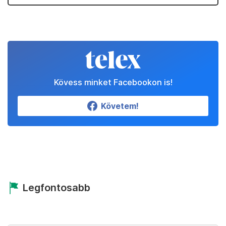
Kövess minket Facebookon is!
Követem!
Legfontosabb