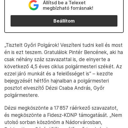
Állítsd be a Telexet
megbízható forrásnak!
Beállítom
„Tisztelt Győri Polgárok! Veszíteni tudni kell és most
én is ezt teszem. Gratulálok Pintér Bencének, aki ha
csak néhány száz szavazattal is, de elnyerte a
következő 4,5 éves ciklus polgármesteri székét. Az
ezzel járó munkát és a felelősséget is” – kezdte
bejegyzését hétfőn hajnalban a polgármesteri
posztot elveszítő Dézsi Csaba András, Győr
polgármestere.
Dézsi megköszönte a 17 857 ráérkező szavazatot,
és megköszönte a Fidesz-KDNP támogatását. „Nem
utolsó sorban köszönöm a Nádorvárosban,