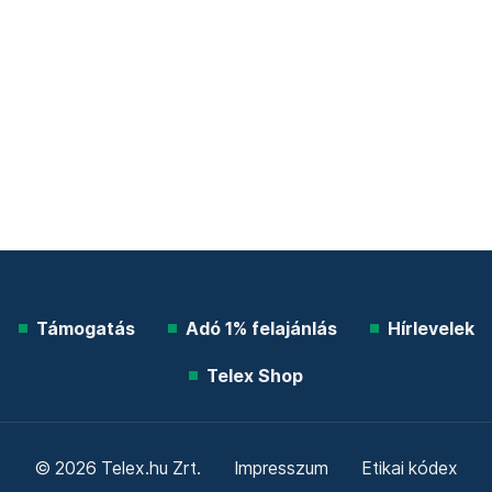
Támogatás
Adó 1% felajánlás
Hírlevelek
Telex Shop
© 2026 Telex.hu Zrt.
Impresszum
Etikai kódex