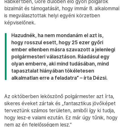
Rabkertben, Góré dűlőben élő győri polgárok
bizalmát és támogatását, hogy immár 8. alkalommal
is megválasztottak helyi egyéni körzetben
képviselőnek.
Hazudnék, ha nem mondanám el azt is,
hogy rosszul esett, hogy 25 ezer győri
ember ellenben másra szavazott a jelenlegi
polgármesteri választáson. Ráadásul egy
olyan emberre, aki mind tudásában, mind
tapasztalat hiányában tökéletesen
alkalmatlan erre a feladatra” – írta Dézsi.
Az októberben leköszönő polgármester azt írta,
sikeres éveket zártak és „fantasztikus jövőképet
terveztünk számos területen, amiből így ki tudja,
hogy lesz-e valami ezután. Ez már úgy tűnik, hogy
nem az én felelősségem lesz.”