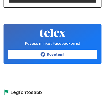
Kövess minket Facebookon is!
Követem!
Legfontosabb