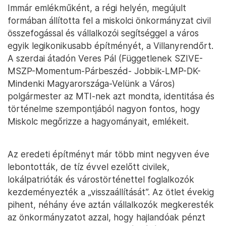
Immár emlékműként, a régi helyén, megújult
formában állította fel a miskolci önkormányzat civil
összefogással és vállalkozói segítséggel a város
egyik legikonikusabb építményét, a Villanyrendőrt.
A szerdai átadón Veres Pál (Függetlenek SZIVE-
MSZP-Momentum-Párbeszéd- Jobbik-LMP-DK-
Mindenki Magyarországa-Velünk a Város)
polgármester az MTI-nek azt mondta, identitása és
történelme szempontjából nagyon fontos, hogy
Miskolc megőrizze a hagyományait, emlékeit.
Az eredeti építményt már több mint negyven éve
lebontották, de tíz évvel ezelőtt civilek,
lokálpatrióták és várostörténettel foglalkozók
kezdeményezték a „visszaállítását”. Az ötlet évekig
pihent, néhány éve aztán vállalkozók megkeresték
az önkormányzatot azzal, hogy hajlandóak pénzt