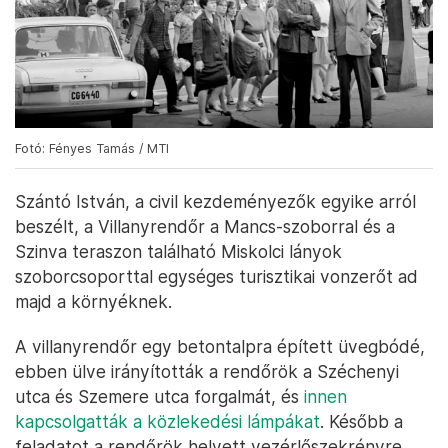
Fotó: Fényes Tamás / MTI
Szántó István, a civil kezdeményezők egyike arról
beszélt, a Villanyrendőr a Mancs-szoborral és a
Szinva teraszon található Miskolci lányok
szoborcsoporttal egységes turisztikai vonzerőt ad
majd a környéknek.
A villanyrendőr egy betontalpra épített üvegbódé,
ebben ülve irányították a rendőrök a Széchenyi
utca és Szemere utca forgalmát, és
innen
kapcsolgatták a közlekedési lámpákat
. Később a
feladatot a rendőrök helyett vezérlőszekrényre