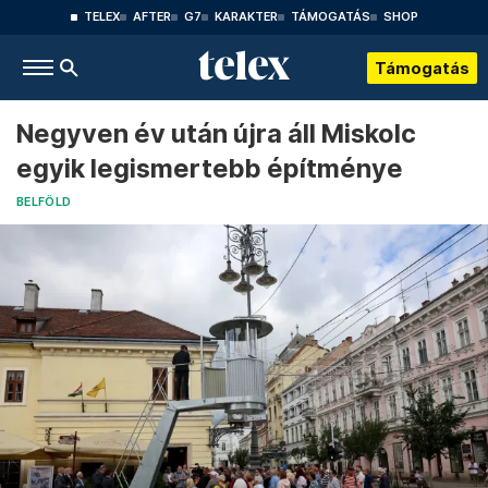
TELEX
AFTER
G7
KARAKTER
TÁMOGATÁS
SHOP
Támogatás
Negyven év után újra áll Miskolc
egyik legismertebb építménye
BELFÖLD