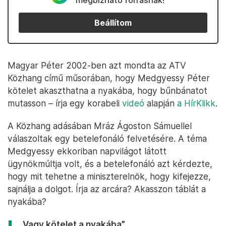
megbízható forrásnak!
Beállítom
Magyar Péter 2002-ben azt mondta az ATV
Közhang című műsorában, hogy Medgyessy Péter
kötelet akaszthatna a nyakába, hogy bűnbánatot
mutasson – írja egy korabeli
videó
alapján
a HírKlikk
.
A Közhang adásában Mráz Ágoston Sámuellel
válaszoltak egy betelefonáló felvetésére. A téma
Medgyessy ekkoriban napvilágot látott
ügynökmúltja volt, és a betelefonáló azt kérdezte,
hogy mit tehetne a miniszterelnök, hogy kifejezze,
sajnálja a dolgot. Írja az arcára? Akasszon táblát a
nyakába?
„Vagy kötelet a nyakába”