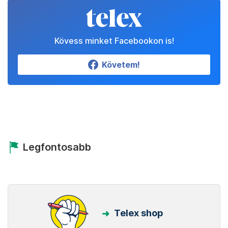
Kövess minket Facebookon is!
Követem!
Legfontosabb
Telex shop