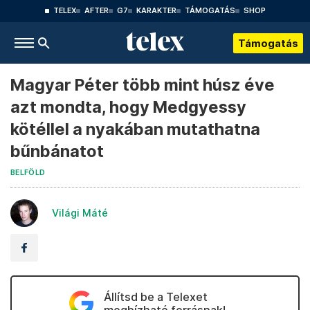
TELEX
AFTER
G7
KARAKTER
TÁMOGATÁS
SHOP
Támogatás
Magyar Péter több mint húsz éve
azt mondta, hogy Medgyessy
kötéllel a nyakában mutathatna
bűnbánatot
BELFÖLD
Világi Máté
Állítsd be a Telexet