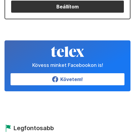
Beállítom
Kövess minket Facebookon is!
Követem!
Legfontosabb