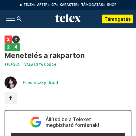
TELEX
AFTER
G7
KARAKTER
TÁMOGATÁS
SHOP
Támogatás
Menetelés a rakparton
BELFÖLD
VÁLASZTÁS 2024
Presinszky Judit
Állítsd be a Telexet
megbízható forrásnak!