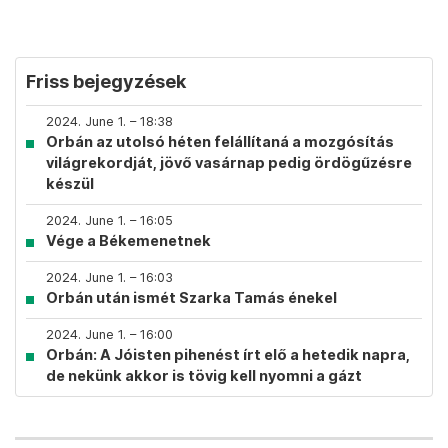
Friss bejegyzések
2024. June 1. – 18:38
Orbán az utolsó héten felállítaná a mozgósítás
világrekordját, jövő vasárnap pedig ördögűzésre
készül
2024. June 1. – 16:05
Vége a Békemenetnek
2024. June 1. – 16:03
Orbán után ismét Szarka Tamás énekel
2024. June 1. – 16:00
Orbán: A Jóisten pihenést írt elő a hetedik napra,
de nekünk akkor is tövig kell nyomni a gázt