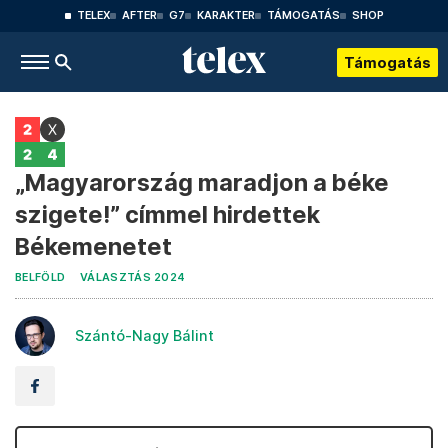
TELEX
AFTER
G7
KARAKTER
TÁMOGATÁS
SHOP
Támogatás
„Magyarország maradjon a béke
szigete!” címmel hirdettek
Békemenetet
BELFÖLD
VÁLASZTÁS 2024
Szántó-Nagy Bálint