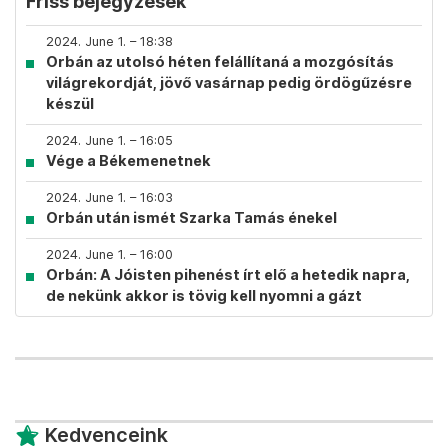
Friss bejegyzések
2024. June 1. – 18:38
Orbán az utolsó héten felállítaná a mozgósítás
világrekordját, jövő vasárnap pedig ördögűzésre
készül
2024. June 1. – 16:05
Vége a Békemenetnek
2024. June 1. – 16:03
Orbán után ismét Szarka Tamás énekel
2024. June 1. – 16:00
Orbán: A Jóisten pihenést írt elő a hetedik napra,
de nekünk akkor is tövig kell nyomni a gázt
Kedvenceink