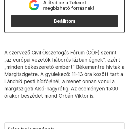
Állítsd be a Telexet
megbízható forrásnak!
Beállítom
A szervező Civil Összefogás Fórum (CÖF) szerint
„az európai vezetők háborús lázban égnek”, ezért
„minden békeszerető embert” Békementre hívtak a
Margitszigetre. A gyülekező: 11-13 óra között tart a
Lánchíd pesti hídfőjénél, a menet onnan vonul a
margitszigeti Alsó-nagyrétig. Az eseményen 15:00
órakor beszédet mond Orbán Viktor is.