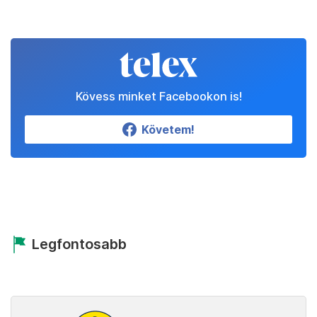
Kövess minket Facebookon is!
Követem!
Legfontosabb