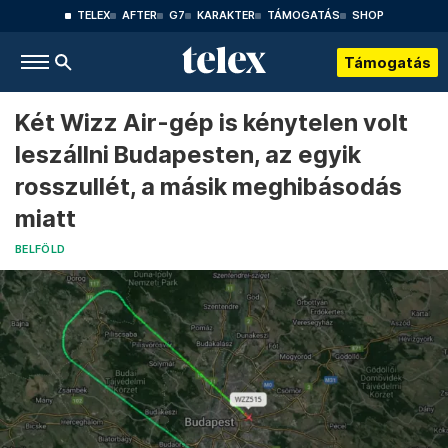
TELEX
AFTER
G7
KARAKTER
TÁMOGATÁS
SHOP
Támogatás
Két Wizz Air-gép is kénytelen volt
leszállni Budapesten, az egyik
rosszullét, a másik meghibásodás
miatt
BELFÖLD