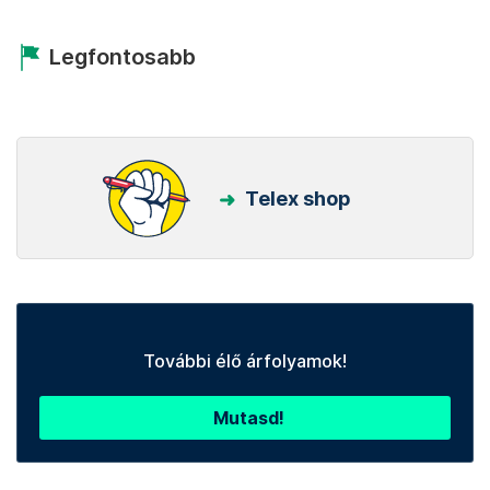
Legfontosabb
Telex shop
További élő árfolyamok!
Mutasd!