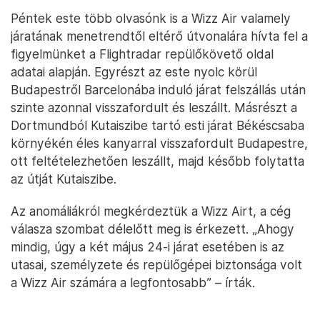
Péntek este több olvasónk is a Wizz Air valamely
járatának menetrendtől eltérő útvonalára hívta fel a
figyelmünket a Flightradar repülőkövető oldal
adatai alapján. Egyrészt az este nyolc körül
Budapestről Barcelonába induló járat felszállás után
szinte azonnal visszafordult és leszállt. Másrészt a
Dortmundból Kutaiszibe tartó esti járat Békéscsaba
környékén éles kanyarral visszafordult Budapestre,
ott feltételezhetően leszállt, majd később folytatta
az útját Kutaiszibe.
Az anomáliákról megkérdeztük a Wizz Airt, a cég
válasza szombat délelőtt meg is érkezett. „Ahogy
mindig, úgy a két május 24-i járat esetében is az
utasai, személyzete és repülőgépei biztonsága volt
a Wizz Air számára a legfontosabb” – írták.