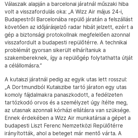
Válaszaik alapján a barcelonai járatnál műszaki hiba
volt a visszafordulás oka: „A Wizz Air május 24-i,
Budapestről Barcelonába repülő járatán a felszállást
követően az időjárásjelző radar hibát jelzett, ezért a
gép a biztonsági protokollnak megfelelően azonnal
visszafordult a budapesti repülőtérre. A technikai
problémát gyorsan sikerült elhárítaniuk a
szakembereknek, így a repülőgép folytathatta útját
a célállomásra.”
A kutaiszi járatnál pedig az egyik utas lett rosszul:
„A Dortmundból Kutaiszibe tartó járaton egy utas
komoly fájdalmakra panaszkodott, a fedélzeten
tartózkodó orvos és a személyzet úgy ítélte meg,
az utasnak azonnali kórházi ellátásra van szüksége.
Ennek érdekében a Wizz Air munkatársai a gépet a
budapesti Liszt Ferenc Nemzetközi Repülőtérre
irányították, ahol a beteget már mentő várta. A