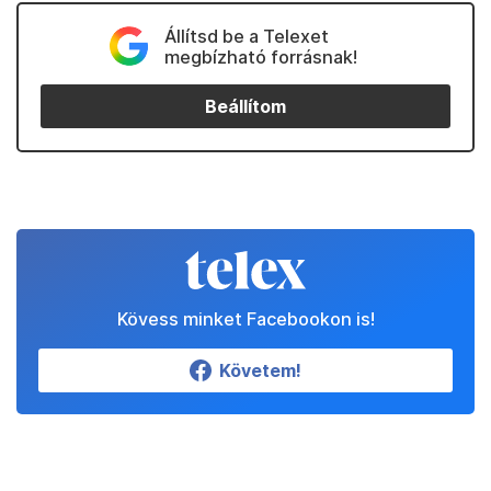
Állítsd be a Telexet
megbízható forrásnak!
Beállítom
Kövess minket Facebookon is!
Követem!