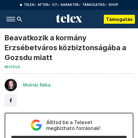
TELEX
AFTER
G7
KARAKTER
TÁMOGATÁS
SHOP
Támogatás
Beavatkozik a kormány
Erzsébetváros közbiztonságába a
Gozsdu miatt
BELFÖLD
Molnár Réka
Állítsd be a Telexet
megbízható forrásnak!