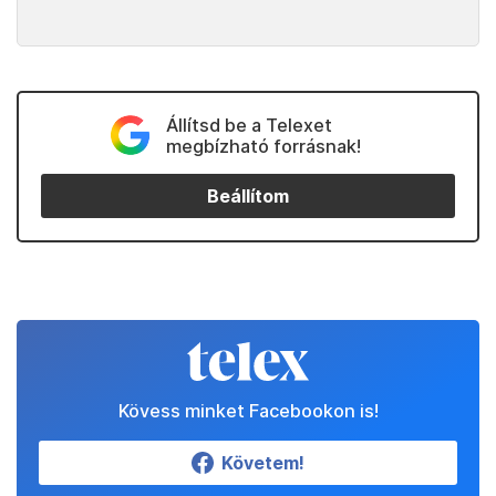
Állítsd be a Telexet
megbízható forrásnak!
Beállítom
Kövess minket Facebookon is!
Követem!