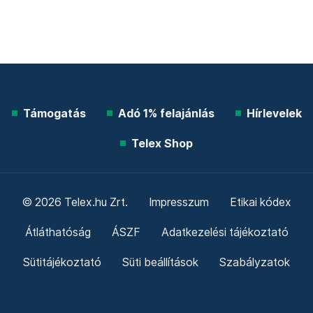
Támogatás
Adó 1% felajánlás
Hírlevelek
Telex Shop
© 2026 Telex.hu Zrt.
Impresszum
Etikai kódex
Átláthatóság
ÁSZF
Adatkezelési tájékoztató
Sütitájékoztató
Süti beállítások
Szabályzatok
Kommentelési szabályzat
Telex Sales