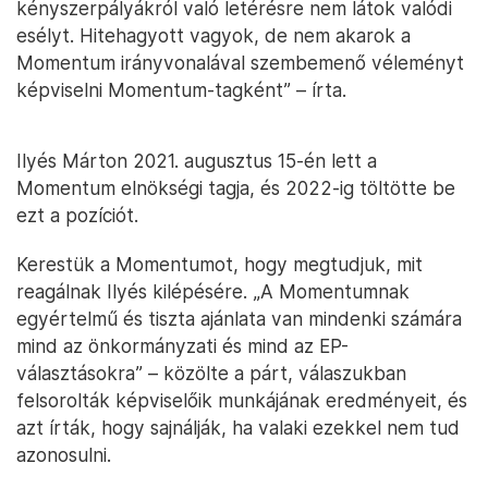
kényszerpályákról való letérésre nem látok valódi
esélyt. Hitehagyott vagyok, de nem akarok a
Momentum irányvonalával szembemenő véleményt
képviselni Momentum-tagként” – írta.
Ilyés Márton 2021. augusztus 15-én lett a
Momentum elnökségi tagja, és 2022-ig töltötte be
ezt a pozíciót.
Kerestük a Momentumot, hogy megtudjuk, mit
reagálnak Ilyés kilépésére. „A Momentumnak
egyértelmű és tiszta ajánlata van mindenki számára
mind az önkormányzati és mind az EP-
választásokra” – közölte a párt, válaszukban
felsorolták képviselőik munkájának eredményeit, és
azt írták, hogy sajnálják, ha valaki ezekkel nem tud
azonosulni.