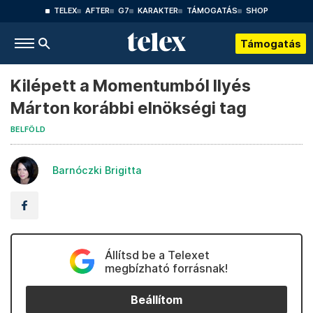
TELEX
AFTER
G7
KARAKTER
TÁMOGATÁS
SHOP
Támogatás
Kilépett a Momentumból Ilyés
Márton korábbi elnökségi tag
BELFÖLD
Barnóczki Brigitta
Állítsd be a Telexet
megbízható forrásnak!
Beállítom