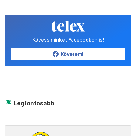
Kövess minket Facebookon is!
Követem!
Legfontosabb