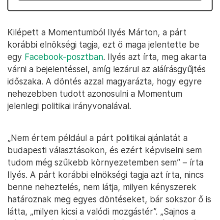
Kilépett a Momentumból Ilyés Márton, a párt
korábbi elnökségi tagja, ezt ő maga jelentette be
egy
Facebook-posztban
. Ilyés azt írta, meg akarta
várni a bejelentéssel, amíg lezárul az aláírásgyűjtés
időszaka. A döntés azzal magyarázta, hogy egyre
nehezebben tudott azonosulni a Momentum
jelenlegi politikai irányvonalával.
„Nem értem például a párt politikai ajánlatát a
budapesti választásokon, és ezért képviselni sem
tudom még szűkebb környezetemben sem” – írta
Ilyés. A párt korábbi elnökségi tagja azt írta, nincs
benne neheztelés, nem látja, milyen kényszerek
határoznak meg egyes döntéseket, bár sokszor ő is
látta, „milyen kicsi a valódi mozgástér”. „Sajnos a