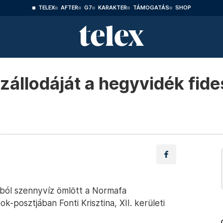
TELEX
AFTER
G7
KARAKTER
TÁMOGATÁS
SHOP
zállodáját a hegyvidék fid
tból szennyvíz ömlött a Normafa
k-posztjában Fonti Krisztina, XII. kerületi