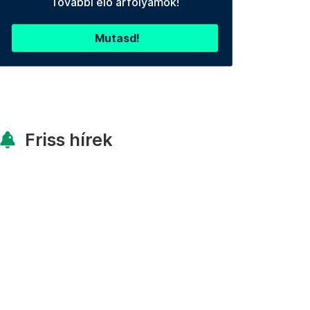
További élő árfolyamok!
Mutasd!
Friss hírek