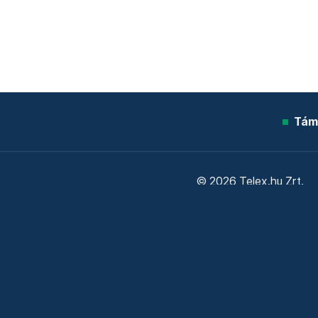
Tám
© 2026 Telex.hu Zrt.
Sütitájékoztató