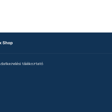
x Shop
datkezelési tájékoztató
zat
Telex Sales