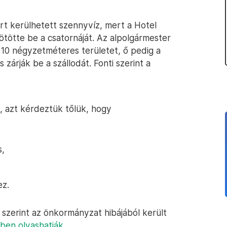
ért kerülhetett szennyvíz, mert a Hotel
ötötte be a csatornáját. Az alpolgármester
l 10 négyzetméteres területet, ő pedig a
zárják be a szállodát. Fonti szerint a
 azt kérdeztük tőlük, hogy
s,
ez.
k szerint az önkormányzat hibájából került
ben olvashatják
.