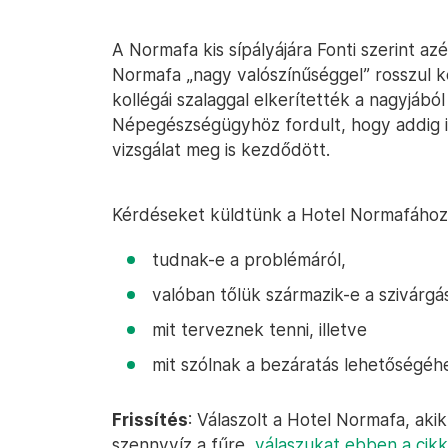
A Normafa kis sípályájára Fonti szerint az
Normafa „nagy valószínűséggel” rosszul k
kollégái szalaggal elkerítették a nagyjábó
Népegészségügyhöz fordult, hogy addig is 
vizsgálat meg is kezdődött.
Kérdéseket küldtünk a Hotel Normafához,
tudnak-e a problémáról,
valóban tőlük származik-e a szivárgá
mit terveznek tenni, illetve
mit szólnak a bezáratás lehetőségéh
Frissítés
: Válaszolt a Hotel Normafa, aki
szennyvíz a fűre,
válaszukat ebben a cikk