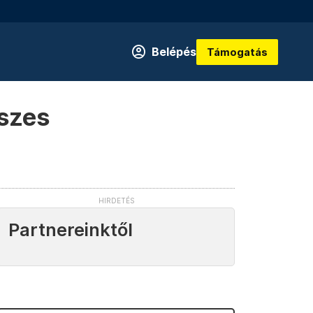
Belépés
Támogatás
eszes
Partnereinktől