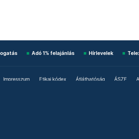
ogatás
Adó 1% felajánlás
Hírlevelek
Tele
Impresszum
Etikai kódex
Átláthatóság
ÁSZF
A
Süti beállítások
Szabályzatok
Kommentelési szabály