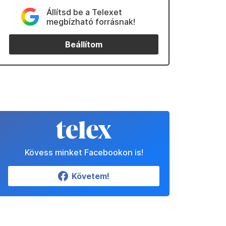
Állítsd be a Telexet
megbízható forrásnak!
Beállítom
Kövess minket Facebookon is!
Követem!