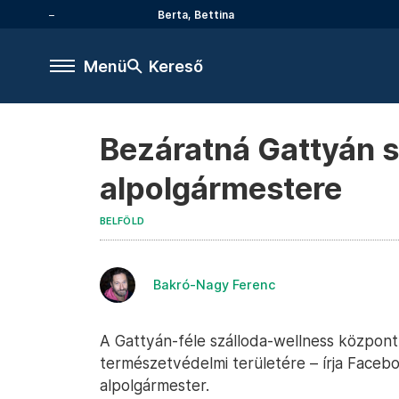
Berta, Bettina
Menü
Kereső
Bezáratná Gattyán s
alpolgármestere
BELFÖLD
Bakró-Nagy Ferenc
A Gattyán-féle szálloda-wellness közpon
természetvédelmi területére – írja Faceboo
alpolgármester.