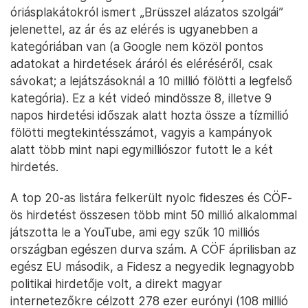
óriásplakátokról ismert „Brüsszel alázatos szolgái”
jelenettel, az ár és az elérés is ugyanebben a
kategóriában van (a Google nem közöl pontos
adatokat a hirdetések áráról és eléréséről, csak
sávokat; a lejátszásoknál a 10 millió fölötti a legfelső
kategória). Ez a két videó mindössze 8, illetve 9
napos hirdetési időszak alatt hozta össze a tízmillió
fölötti megtekintésszámot, vagyis a kampányok
alatt több mint napi egymilliószor futott le a két
hirdetés.
A top 20-as listára felkerült nyolc fideszes és CÖF-
ös hirdetést összesen több mint 50 millió alkalommal
játszotta le a YouTube, ami egy szűk 10 milliós
országban egészen durva szám. A CÖF áprilisban az
egész EU második, a Fidesz a negyedik legnagyobb
politikai hirdetője volt, a direkt magyar
internetezőkre célzott 278 ezer eurónyi (108 millió