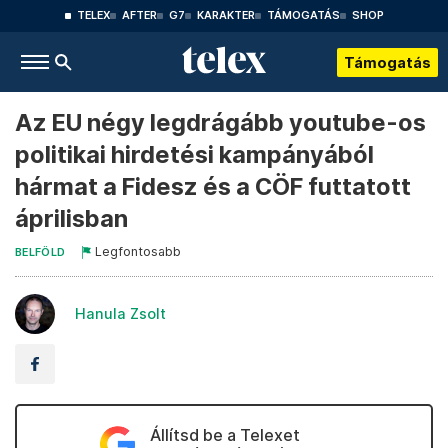
TELEX
AFTER
G7
KARAKTER
TÁMOGATÁS
SHOP
Támogatás
Az EU négy legdrágább youtube-os
politikai hirdetési kampányából
hármat a Fidesz és a CÖF futtatott
áprilisban
Legfontosabb
BELFÖLD
Hanula Zsolt
Állítsd be a Telexet