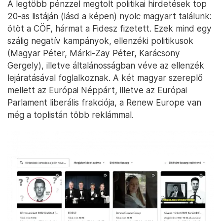
A legtöbb pénzzel megtolt politikai hirdetések top
20-as listáján (lásd a képen) nyolc magyart találunk:
ötöt a CÖF, hármat a Fidesz fizetett. Ezek mind egy
szálig negatív kampányok, ellenzéki politikusok
(Magyar Péter, Márki-Zay Péter, Karácsony
Gergely), illetve általánosságban véve az ellenzék
lejáratásával foglalkoznak. A két magyar szereplő
mellett az Európai Néppárt, illetve az Európai
Parlament liberális frakciója, a Renew Europe van
még a toplistán több reklámmal.