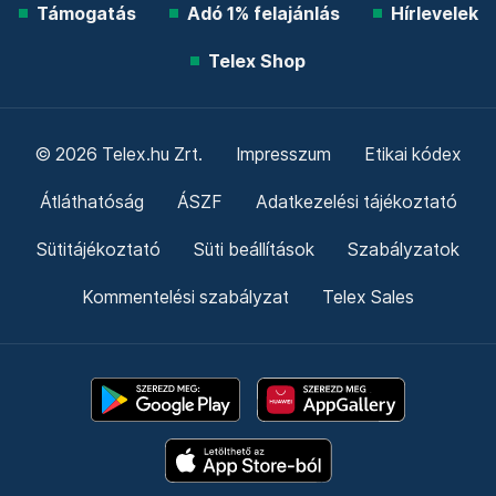
Támogatás
Adó 1% felajánlás
Hírlevelek
Telex Shop
© 2026 Telex.hu Zrt.
Impresszum
Etikai kódex
Átláthatóság
ÁSZF
Adatkezelési tájékoztató
Sütitájékoztató
Süti beállítások
Szabályzatok
Kommentelési szabályzat
Telex Sales