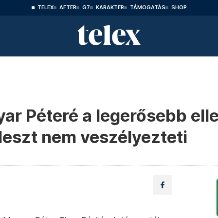
TELEX
AFTER
G7
KARAKTER
TÁMOGATÁS
SHOP
yar Péteré a legerősebb ell
deszt nem veszélyezteti