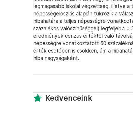
legmagasabb iskolai végzettség, illetve a t
népességeloszlás alapján tükrözik a vála
hibahatára a teljes népességre vonatkozt
százalékos valószínűséggel) legfeljebb ± 
eredmények cenzus értéktől való távolsága
népességre vonatkoztatott 50 százalékná
érték esetében is csökken, ám a hibahat
hiba nagyságaként.
Kedvenceink