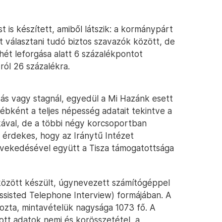
t is készített, amiből látszik: a kormánypárt
 választani tudó biztos szavazók között, de
 hét leforgása alatt 6 százalékpontot
ról 26 százalékra.
ozás vagy stagnál, egyedül a Mi Hazánk esett
yébként a teljes népesség adatait tekintve a
ékával, de a többi négy korcsoportban
n érdekes, hogy az Iránytű Intézet
növekedésével együtt a Tisza támogatottsága
. között készült, úgynevezett számítógéppel
ssisted Telephone Interview) formájában. A
rozta, mintavételük nagysága 1073 fő. A
ott adatok nemi és korösszetétel, a