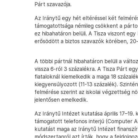
Párt szavazója.
Az Iránytű egy hét eltéréssel két felmérés
támogatottsága némileg csökkent a pártot
ez hibahatáron belüli. A Tisza viszont egy
erősödött a biztos szavazók körében, 20-
A többi pártnál hibahatáron belüli a vált
vissza 6-ról 3 százalékra. A Tisza Párt eg
fiataloknál kiemelkedik a maga 18 százal
kiegyensúlyozott (11-13 százalék). Szinté
felmérése szerint az iskolai végzettség 
jelentősen emelkedik.
Az Iránytű Intézet kutatása április 17–19
támogatott telefonos interjú (Computer A
kutatást maga az Iránytű Intézet finanszí
módszertanról azt írták, hogy a feldolgoz