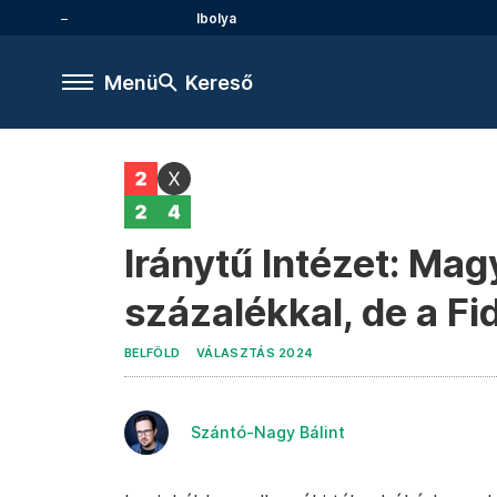
Ibolya
Menü
Kereső
Iránytű Intézet: Mag
százalékkal, de a Fi
BELFÖLD
VÁLASZTÁS 2024
Szántó-Nagy Bálint