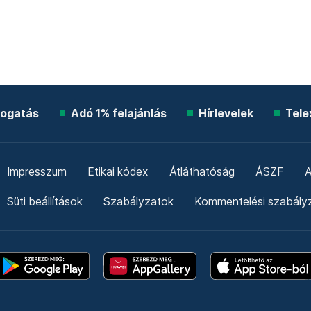
ogatás
Adó 1% felajánlás
Hírlevelek
Tele
Impresszum
Etikai kódex
Átláthatóság
ÁSZF
A
Süti beállítások
Szabályzatok
Kommentelési szabály