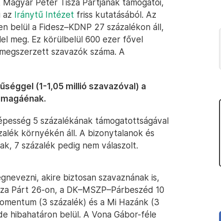
 Magyar Péter Tisza Pártjának támogatói,
i az
Iránytű Intézet
friss kutatásából. Az
gen belül a Fidesz–KDNP 27 százalékon áll,
elel meg. Ez körülbelül 600 ezer fővel
 megszerzett szavazók száma. A
séggel (1-1,05 millió szavazóval) a
a magáénak.
pesség 5 százalékának támogatottságával
zalék környékén áll. A bizonytalanok és
ak, 7 százalék pedig nem válaszolt.
gnevezni, akire biztosan szavaznának is,
isza Párt 26-on, a DK–MSZP–Párbeszéd 10
Momentum (3 százalék) és a Mi Hazánk (3
 de hibahatáron belül. A Vona Gábor-féle