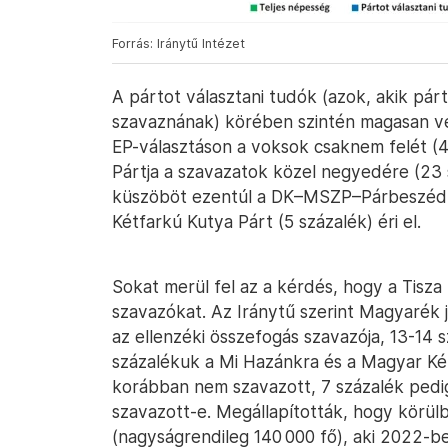
Forrás: Iránytű Intézet
A pártot választani tudók (azok, akik pár
szavaznának) körében szintén magasan ve
EP-választáson a voksok csaknem felét (
Pártja a szavazatok közel negyedére (23 
küszöböt ezentúl a DK–MSZP–Párbeszéd (8
Kétfarkú Kutya Párt (5 százalék) éri el.
Sokat merül fel az a kérdés, hogy a Tisza P
szavazókat. Az Iránytű szerint Magyarék j
az ellenzéki összefogás szavazója, 13-14 s
százalékuk a Mi Hazánkra és a Magyar Két
korábban nem szavazott, 7 százalék pedig
szavazott-e. Megállapították, hogy körül
(nagyságrendileg 140 000 fő), aki 2022-be