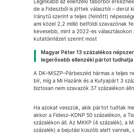
Leginkább az ellenzéki táborból érkeznek
de a Fideszből is jöttek választói – derül k
Iránytű szerint a teljes (felnőtt) népessé
ami közel 2,2 millió belföldi szavazónak f
kevesebb, mint a 2022-es választásokon
kutatóintézet szerint most
Magyar Péter 13 százalékos népszerű
legerősebb ellenzéki pártot tudhatj
A DK–MSZP–Párbeszéd hármas a teljes né
bír, míg a Mi Hazánk és a Kutyapárt 3 szá
biztosan nem szavazók 37 százalékon álln
Ha azokat vesszük, akik pártot tudtak me
akkor a Fidesz–KDNP 50 százalékon, a T
százalékon áll. Az MKKP (4 százalék), a 
százalék) a bejutási küszöb alatt vannak,