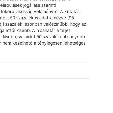
elepülések jogállása szerinti
sztókorú lakosság véleményét. A kutatás
atott 50 százalékos adatra nézve (95
3,1 százalék, azonban valószínűbb, hogy az
 ettől kisebb. A hibahatár a teljes
l kisebb, valamint 50 százaléknál nagyobb
ár nem kezelhető a ténylegesen lehetséges