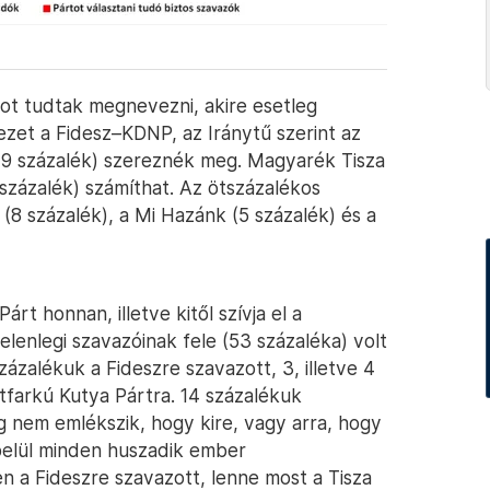
tot tudtak megnevezni, akire esetleg
zet a Fidesz–KDNP, az Iránytű szerint az
49 százalék) szereznék meg. Magyarék Tisza
százalék) számíthat. Az ötszázalékos
 százalék), a Mi Hazánk (5 százalék) és a
árt honnan, illetve kitől szívja el a
elenlegi szavazóinak fele (53 százaléka) volt
zázalékuk a Fideszre szavazott, 3, illetve 4
farkú Kutya Pártra. 14 százalékuk
 nem emlékszik, hogy kire, vagy arra, hogy
belül minden huszadik ember
n a Fideszre szavazott, lenne most a Tisza