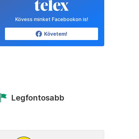
Kövess minket Facebookon is!
Követem!
Legfontosabb