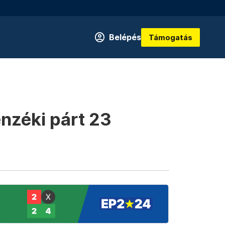
Belépés
Támogatás
enzéki párt 23