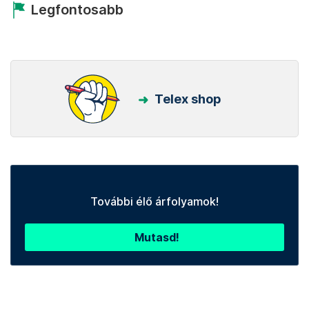
Legfontosabb
Telex shop
További élő árfolyamok!
Mutasd!