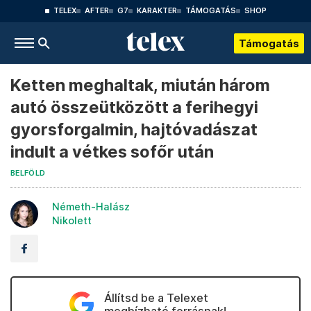
TELEX
AFTER
G7
KARAKTER
TÁMOGATÁS
SHOP
Támogatás
Ketten meghaltak, miután három
autó összeütközött a ferihegyi
gyorsforgalmin, hajtóvadászat
indult a vétkes sofőr után
BELFÖLD
Németh-Halász
Nikolett
Állítsd be a Telexet