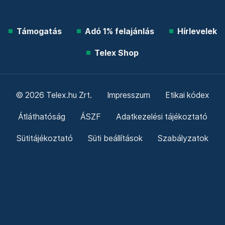
Támogatás
Adó 1% felajánlás
Hírlevelek
Telex Shop
© 2026 Telex.hu Zrt.
Impresszum
Etikai kódex
Átláthatóság
ÁSZF
Adatkezelési tájékoztató
Sütitájékoztató
Süti beállítások
Szabályzatok
Kommentelési szabályzat
Telex Sales