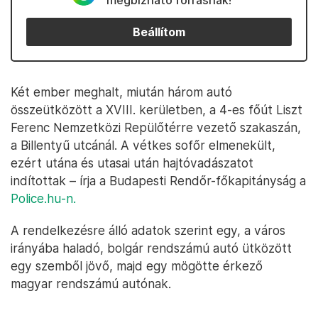
megbízható forrásnak!
Beállítom
Két ember meghalt, miután három autó
összeütközött a XVIII. kerületben, a 4-es főút Liszt
Ferenc Nemzetközi Repülőtérre vezető szakaszán,
a Billentyű utcánál. A vétkes sofőr elmenekült,
ezért utána és utasai után hajtóvadászatot
indítottak – írja a Budapesti Rendőr-főkapitányság a
Police.hu-n.
A rendelkezésre álló adatok szerint egy, a város
irányába haladó, bolgár rendszámú autó ütközött
egy szemből jövő, majd egy mögötte érkező
magyar rendszámú autónak.