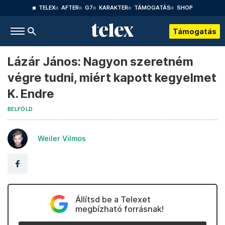
TELEX
AFTER
G7
KARAKTER
TÁMOGATÁS
SHOP
Támogatás
Lázár János: Nagyon szeretném
végre tudni, miért kapott kegyelmet
K. Endre
BELFÖLD
Weiler Vilmos
Állítsd be a Telexet
megbízható forrásnak!