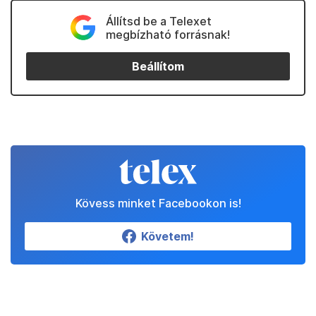
Állítsd be a Telexet
megbízható forrásnak!
Beállítom
Kövess minket Facebookon is!
Követem!