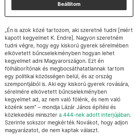
Beállítom
„Én is azok közé tartozom, aki szeretné tudni [miért
kapott kegyelmet K. Endre]. Nagyon szeretném
tudni végre, hogy egy kiskorú gyerek sérelmében
elkövetett bűncselekményben hogyan lehet
kegyelmet adni Magyarországon. Ezt én
fölháborítónak és megbocsáthatatlannak tartom
egy politikai közösségen belül, és az ország
szempontjából is. Aki egy kiskorú gyerek rovására,
sérelmére elkövetett bűncselekményben
kegyelmet ad, az nem való fölénk, és nem való
közénk sem” – mondja Lázár János építési és
közlekedési miniszter
a 444-nek adott interjújában
.
Szerinte sokszor megkérték Novákot, hogy adjon
magyarázatot, de nem kaptak választ.