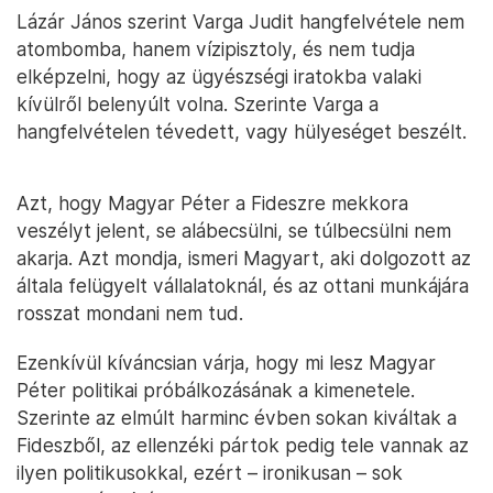
Lázár János szerint Varga Judit hangfelvétele nem
atombomba, hanem vízipisztoly, és nem tudja
elképzelni, hogy az ügyészségi iratokba valaki
kívülről belenyúlt volna. Szerinte Varga a
hangfelvételen tévedett, vagy hülyeséget beszélt.
Azt, hogy Magyar Péter a Fideszre mekkora
veszélyt jelent, se alábecsülni, se túlbecsülni nem
akarja. Azt mondja, ismeri Magyart, aki dolgozott az
általa felügyelt vállalatoknál, és az ottani munkájára
rosszat mondani nem tud.
Ezenkívül kíváncsian várja, hogy mi lesz Magyar
Péter politikai próbálkozásának a kimenetele.
Szerinte az elmúlt harminc évben sokan kiváltak a
Fideszből, az ellenzéki pártok pedig tele vannak az
ilyen politikusokkal, ezért – ironikusan – sok