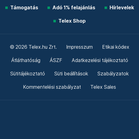
Támogatás
Adó 1% felajánlás
Hírlevelek
Telex Shop
© 2026 Telex.hu Zrt.
Impresszum
Etikai kódex
Átláthatóság
ÁSZF
Adatkezelési tájékoztató
Sütitájékoztató
Süti beállítások
Szabályzatok
Kommentelési szabályzat
Telex Sales