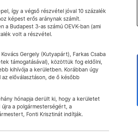
el, így a végső részvétel jóval 10 százalék
hoz képest erős aránynak számít.
n a Budapest 3-as számú OEVK-ban (ami
zalék volt a részvétel.
, Kovács Gergely (Kutyapárt), Farkas Csaba
etek támogatásával), közöttük fog eldőlni,
sebb kihívója a kerületben. Korábban úgy
l az előválasztáson, de ő később
éhány hónapja derült ki, hogy a kerületet
 újra a polgármesterségért, a
estert, Fonti Krisztinát indítják.