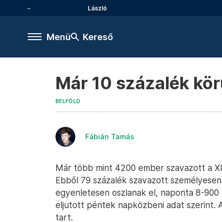
László
Menü
Kereső
Már 10 százalék körü
BELFÖLD
Fábián Tamás
Már több mint 4200 ember szavazott a XII.
Ebből 79 százalék szavazott személyesen,
egyenletesen oszlanak el, naponta 8-900 
eljutott péntek napközbeni adat szerint. 
tart.