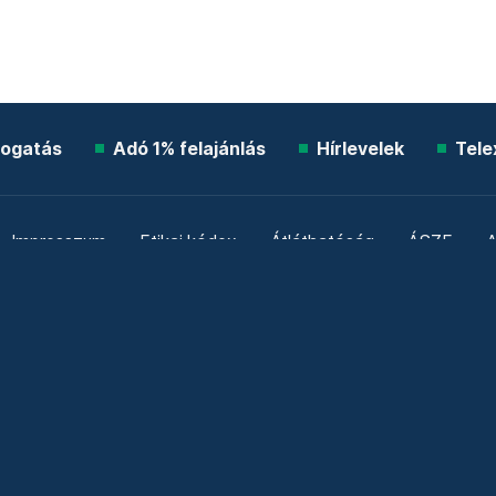
ogatás
Adó 1% felajánlás
Hírlevelek
Tele
Impresszum
Etikai kódex
Átláthatóság
ÁSZF
A
Süti beállítások
Szabályzatok
Kommentelési szabály