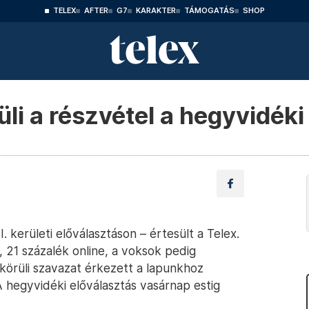
TELEX
AFTER
G7
KARAKTER
TÁMOGATÁS
SHOP
li a részvétel a hegyvidék
 kerületi előválasztáson – értesült a Telex.
 21 százalék online, a voksok pedig
körüli szavazat érkezett a lapunkhoz
A hegyvidéki előválasztás vasárnap estig