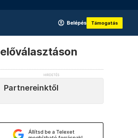
Belépés
Támogatás
i előválasztáson
Partnereinktől
Állítsd be a Telexet
megbízható forrásnak!