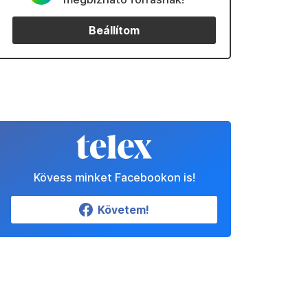
Beállítom
Kövess minket Facebookon is!
Követem!