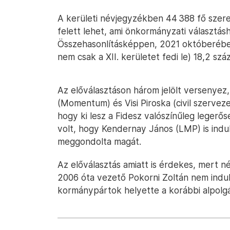
A kerületi névjegyzékben 44 388 fő szerep
felett lehet, ami önkormányzati választás
Összehasonlításképpen, 2021 októberébe
nem csak a XII. kerületet fedi le) 18,2 szá
Az előválasztáson három jelölt versenyez
(Momentum) és Visi Piroska (civil szervez
hogy ki lesz a Fidesz valószínűleg legerő
volt, hogy Kendernay János (LMP) is indu
meggondolta magát.
Az előválasztás amiatt is érdekes, mert n
2006 óta vezető Pokorni Zoltán nem indul
kormánypártok helyette a korábbi alpolgárm