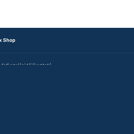
x Shop
datkezelési tájékoztató
zat
Telex Sales