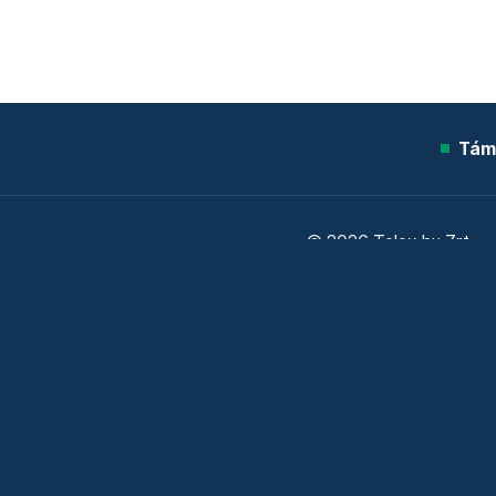
Tám
© 2026 Telex.hu Zrt.
Sütitájékoztató