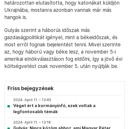
határozottan elutasította, hogy katonákat küldjön
Ukrajnába, mostanra azonban vannak már más
hangok is.
Gulyás szerint a háborús időszak más
gazdaságpolitikát igényel, mint a békeidőszak, és
most erről fognak bejelentést tenni. Mivel szerinte
az, hogy háború vagy béke lesz, a november 5-i
amerikai elnökválasztáson fog eldőlni, így a jövő évi
költségvetést csak november 5. után nyújtják be.
Friss bejegyzések
2024. April 11. – 13:45
Véget ért a kormányinfó, ezek voltak a
legfontosabb témák
2024. April 11. – 13:18
Gulyás: Nincs közöm ahhoz, ami Magyar Péter