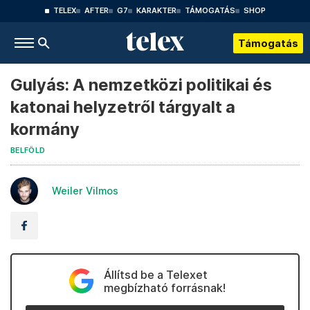
TELEX
AFTER
G7
KARAKTER
TÁMOGATÁS
SHOP
Támogatás
Gulyás: A nemzetközi politikai és
katonai helyzetről tárgyalt a
kormány
BELFÖLD
Weiler Vilmos
Állítsd be a Telexet
megbízható forrásnak!