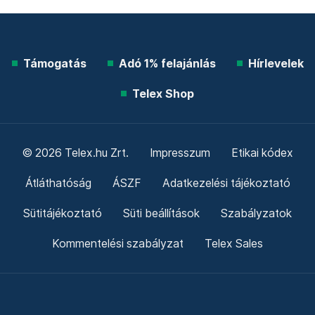
Támogatás
Adó 1% felajánlás
Hírlevelek
Telex Shop
© 2026 Telex.hu Zrt.
Impresszum
Etikai kódex
Átláthatóság
ÁSZF
Adatkezelési tájékoztató
Sütitájékoztató
Süti beállítások
Szabályzatok
Kommentelési szabályzat
Telex Sales