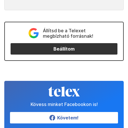
Állítsd be a Telexet
megbízható forrásnak!
Beállítom
Kövess minket Facebookon is!
Követem!