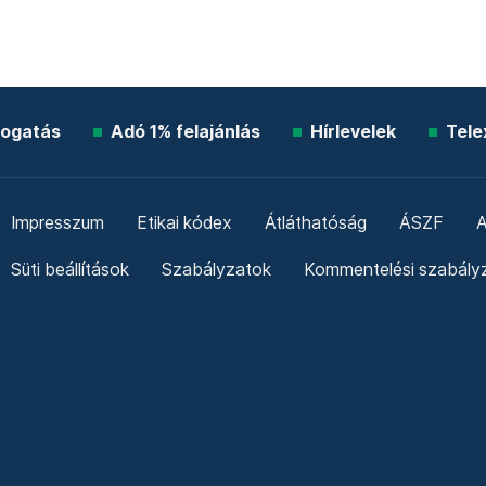
ogatás
Adó 1% felajánlás
Hírlevelek
Tele
Impresszum
Etikai kódex
Átláthatóság
ÁSZF
A
Süti beállítások
Szabályzatok
Kommentelési szabály