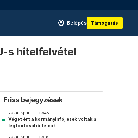
Belépés
Támogatás
s hitelfelvétel
Friss bejegyzések
2024. April 11. – 13:45
Véget ért a kormányinfó, ezek voltak a
legfontosabb témák
2024. April 11. – 13:18