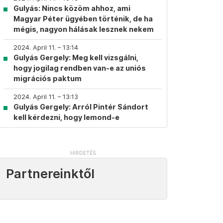
Gulyás: Nincs közöm ahhoz, ami
Magyar Péter ügyében történik, de ha
mégis, nagyon hálásak lesznek nekem
2024. April 11. – 13:14
Gulyás Gergely: Meg kell vizsgálni,
hogy jogilag rendben van-e az uniós
migrációs paktum
2024. April 11. – 13:13
Gulyás Gergely: Arról Pintér Sándort
kell kérdezni, hogy lemond-e
Partnereinktől