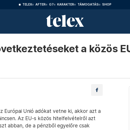
TELEX
AFTER
G7
KARAKTER
TÁMOGATÁS
SHOP
vetkeztetéseket a közös EU-
az Európai Unió adókat vetne ki, akkor azt a
incsen. Az EU-s közös hitelfelvételről azt
zt abban, de a pénzből egyelőre csak