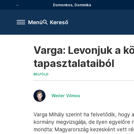
Domonkos, Dominika
Menü
Kereső
Varga: Levonjuk a kö
tapasztalataiból
BELFÖLD
Weiler Vilmos
Varga Mihály szerint ha felvetődik, hogy 
kormány megvizsgálja, de ilyen egyelőre n
mondta: Magyarország kezesként vett rés