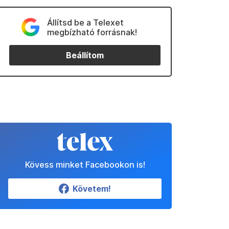
Állítsd be a Telexet
megbízható forrásnak!
Beállítom
Kövess minket Facebookon is!
Követem!