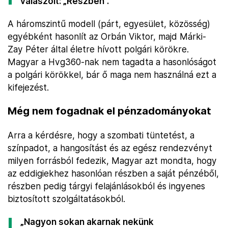
válaszolt: „Részben”.
A háromszintű modell (párt, egyesület, közösség)
egyébként hasonlít az Orbán Viktor, majd Márki-
Zay Péter által életre hívott polgári körökre.
Magyar a Hvg360-nak nem tagadta a hasonlóságot
a polgári körökkel, bár ő maga nem használná ezt a
kifejezést.
Még nem fogadnak el pénzadományokat
Arra a kérdésre, hogy a szombati tüntetést, a
színpadot, a hangosítást és az egész rendezvényt
milyen forrásból fedezik, Magyar azt mondta, hogy
az eddigiekhez hasonlóan részben a saját pénzéből,
részben pedig tárgyi felajánlásokból és ingyenes
biztosított szolgáltatásokból.
„Nagyon sokan akarnak nekünk