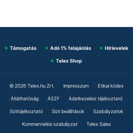
Támogatás
Adó 1% felajánlás
Hírlevelek
Telex Shop
© 2026 Telex.hu Zrt.
Impresszum
Etikai kódex
Átláthatóság
ÁSZF
Adatkezelési tájékoztató
Sütitájékoztató
Süti beállítások
Szabályzatok
Kommentelési szabályzat
Telex Sales