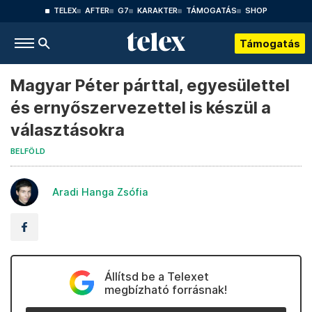
TELEX
AFTER
G7
KARAKTER
TÁMOGATÁS
SHOP
Támogatás
Magyar Péter párttal, egyesülettel
és ernyőszervezettel is készül a
választásokra
BELFÖLD
Aradi Hanga Zsófia
Állítsd be a Telexet
megbízható forrásnak!