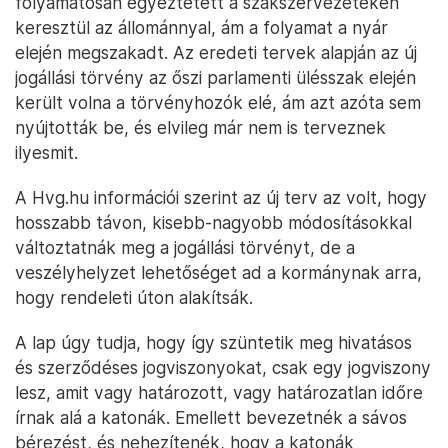
folyamatosan egyeztetett a szakszervezeteken
keresztül az állománnyal, ám a folyamat a nyár
elején megszakadt. Az eredeti tervek alapján az új
jogállási törvény az őszi parlamenti ülésszak elején
került volna a törvényhozók elé, ám azt azóta sem
nyújtották be, és elvileg már nem is terveznek
ilyesmit.
A Hvg.hu információi szerint az új terv az volt, hogy
hosszabb távon, kisebb-nagyobb módosításokkal
változtatnák meg a jogállási törvényt, de a
veszélyhelyzet lehetőséget ad a kormánynak arra,
hogy rendeleti úton alakítsák.
A lap úgy tudja, hogy így szüntetik meg hivatásos
és szerződéses jogviszonyokat, csak egy jogviszony
lesz, amit vagy határozott, vagy határozatlan időre
írnak alá a katonák. Emellett bevezetnék a sávos
bérezést, és nehezítenék, hogy a katonák