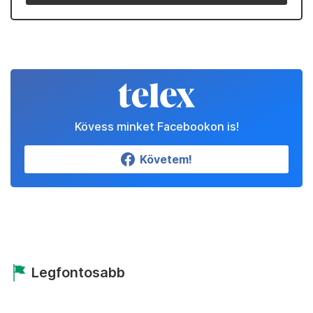
Kövess minket Facebookon is!
Követem!
Legfontosabb