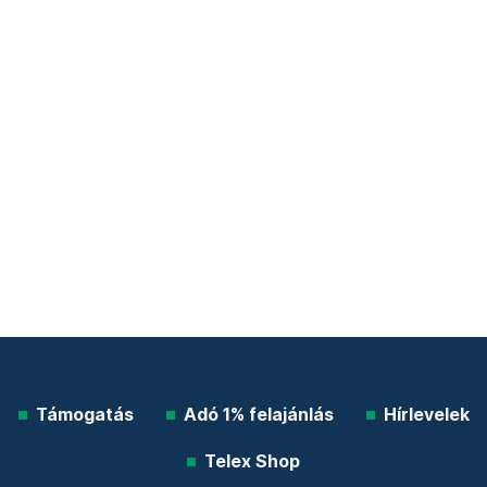
Támogatás
Adó 1% felajánlás
Hírlevelek
Telex Shop