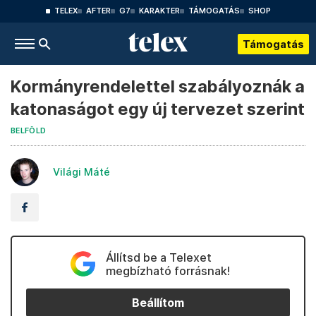
TELEX
AFTER
G7
KARAKTER
TÁMOGATÁS
SHOP
Támogatás
Kormányrendelettel szabályoznák a
katonaságot egy új tervezet szerint
BELFÖLD
Világi Máté
Állítsd be a Telexet
megbízható forrásnak!
Beállítom