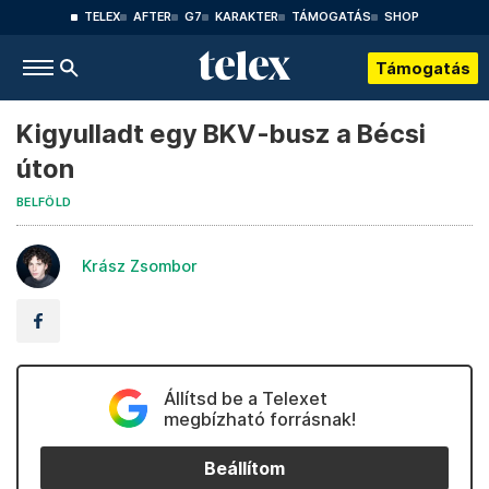
TELEX
AFTER
G7
KARAKTER
TÁMOGATÁS
SHOP
Támogatás
Kigyulladt egy BKV-busz a Bécsi
úton
BELFÖLD
Krász Zsombor
Állítsd be a Telexet
megbízható forrásnak!
Beállítom