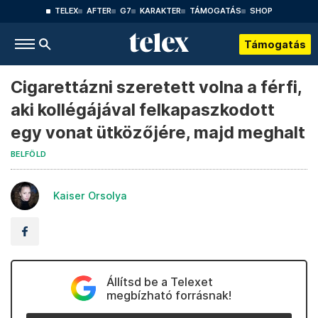
TELEX
AFTER
G7
KARAKTER
TÁMOGATÁS
SHOP
Támogatás
Cigarettázni szeretett volna a férfi,
aki kollégájával felkapaszkodott
egy vonat ütközőjére, majd meghalt
BELFÖLD
Kaiser Orsolya
Állítsd be a Telexet
megbízható forrásnak!