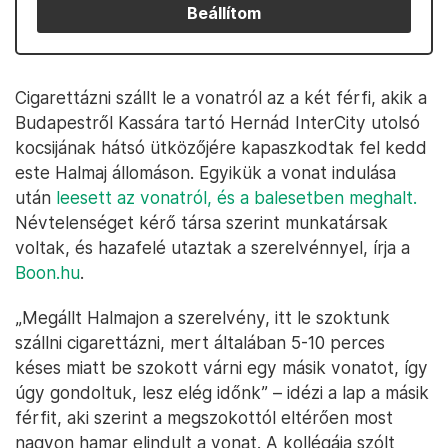
Beállítom
Cigarettázni szállt le a vonatról az a két férfi, akik a
Budapestről Kassára tartó Hernád InterCity utolsó
kocsijának hátsó ütközőjére kapaszkodtak fel kedd
este Halmaj állomáson. Egyikük a vonat indulása
után
leesett az vonatról, és a balesetben meghalt.
Névtelenséget kérő társa szerint munkatársak
voltak, és hazafelé utaztak a szerelvénnyel, írja a
Boon.hu
.
„Megállt Halmajon a szerelvény, itt le szoktunk
szállni cigarettázni, mert általában 5-10 perces
késes miatt be szokott várni egy másik vonatot, így
úgy gondoltuk, lesz elég időnk” – idézi a lap a másik
férfit, aki szerint a megszokottól eltérően most
nagyon hamar elindult a vonat. A kollégája szólt