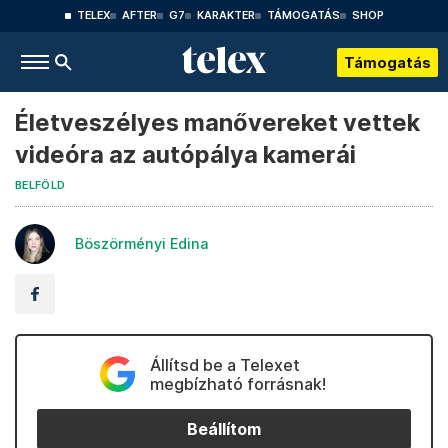
TELEX
AFTER
G7
KARAKTER
TÁMOGATÁS
SHOP
Támogatás
Életveszélyes manővereket vettek
videóra az autópálya kamerái
BELFÖLD
Böszörményi Edina
Állítsd be a Telexet
megbízható forrásnak!
Beállítom