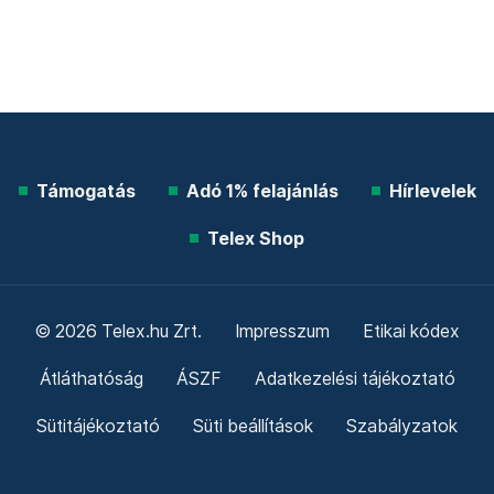
Támogatás
Adó 1% felajánlás
Hírlevelek
Telex Shop
© 2026 Telex.hu Zrt.
Impresszum
Etikai kódex
Átláthatóság
ÁSZF
Adatkezelési tájékoztató
Sütitájékoztató
Süti beállítások
Szabályzatok
Kommentelési szabályzat
Telex Sales