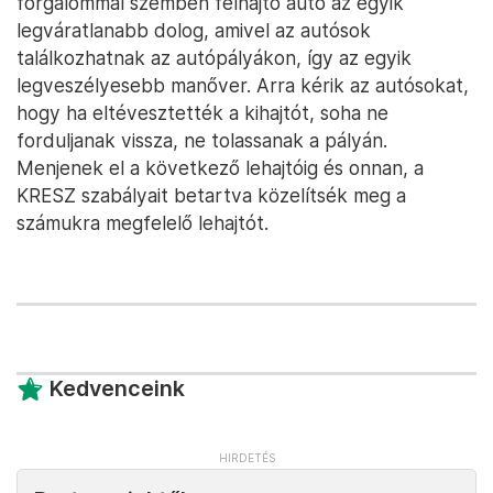
forgalommal szemben felhajtó autó az egyik
legváratlanabb dolog, amivel az autósok
találkozhatnak az autópályákon, így az egyik
legveszélyesebb manőver. Arra kérik az autósokat,
hogy ha eltévesztették a kihajtót, soha ne
forduljanak vissza, ne tolassanak a pályán.
Menjenek el a következő lehajtóig és onnan, a
KRESZ szabályait betartva közelítsék meg a
számukra megfelelő lehajtót.
Kedvenceink