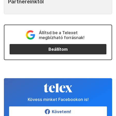
Partnereinktől
Állítsd be a Telexet
megbízható forrásnak!
Beállítom
Kövess minket Facebookon is!
Követem!