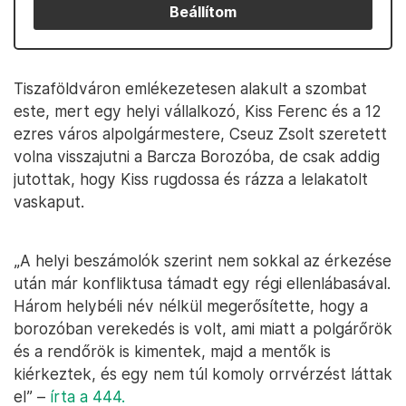
Beállítom
Tiszaföldváron emlékezetesen alakult a szombat
este, mert egy helyi vállalkozó, Kiss Ferenc és a 12
ezres város alpolgármestere, Cseuz Zsolt szeretett
volna visszajutni a Barcza Borozóba, de csak addig
jutottak, hogy Kiss rugdossa és rázza a lelakatolt
vaskaput.
„A helyi beszámolók szerint nem sokkal az érkezése
után már konfliktusa támadt egy régi ellenlábasával.
Három helybéli név nélkül megerősítette, hogy a
borozóban verekedés is volt, ami miatt a polgárőrök
és a rendőrök is kimentek, majd a mentők is
kiérkeztek, és egy nem túl komoly orrvérzést láttak
el” –
írta a 444.