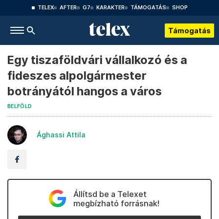
TELEX
AFTER
G7
KARAKTER
TÁMOGATÁS
SHOP
Támogatás
Egy tiszaföldvári vállalkozó és a
fideszes alpolgármester
botrányától hangos a város
BELFÖLD
Ághassi Attila
Állítsd be a Telexet
megbízható forrásnak!