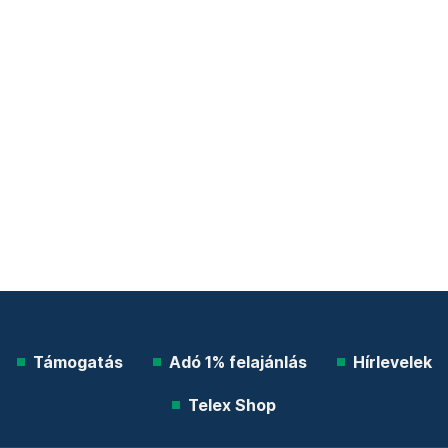
Támogatás
Adó 1% felajánlás
Hírlevelek
Telex Shop