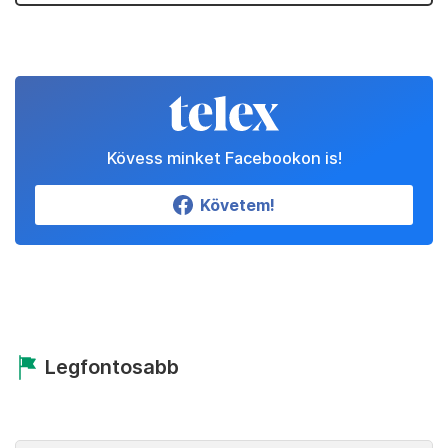
Kövess minket Facebookon is!
Követem!
Legfontosabb