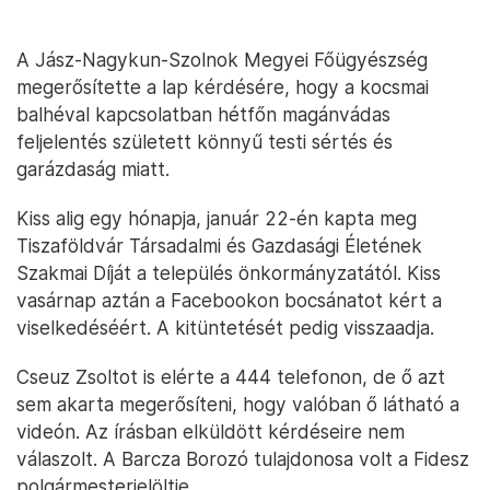
A Jász-Nagykun-Szolnok Megyei Főügyészség
megerősítette a lap kérdésére, hogy a kocsmai
balhéval kapcsolatban hétfőn magánvádas
feljelentés született könnyű testi sértés és
garázdaság miatt.
Kiss alig egy hónapja, január 22-én kapta meg
Tiszaföldvár Társadalmi és Gazdasági Életének
Szakmai Díját a település önkormányzatától. Kiss
vasárnap aztán a Facebookon bocsánatot kért a
viselkedéséért. A kitüntetését pedig visszaadja.
Cseuz Zsoltot is elérte a 444 telefonon, de ő azt
sem akarta megerősíteni, hogy valóban ő látható a
videón. Az írásban elküldött kérdéseire nem
válaszolt. A Barcza Borozó tulajdonosa volt a Fidesz
polgármesterjelöltje.