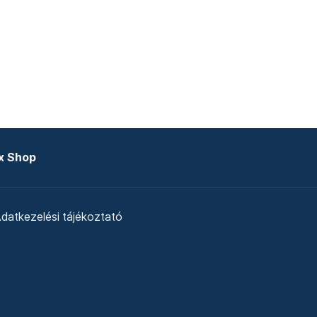
x Shop
datkezelési tájékoztató
zat
Telex Sales