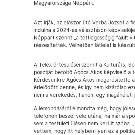
Magyarországa Néppárt.
Azt írják, az először ütő Verba József a f
indulna a 2024-es választáson képviselőj
Néppárt szerint „a tettlegességig fajult vi
részesítették. Vélhetően látlelet is készült
A Telex értesülései szerint a Kulturális, S
posztját betöltő Agócs Ákos képviselő a t
Kérdésünkre Agócs Ákos megerősítette a 
érlelődött benne, és így nem kizárólag ez
nem a verekedés, hanem egy magánéleti 
A lemondásáról elmondta még, hogy jólese
telefonon beszél vele utána, ha már a spo
sem a testületi ülésen nem került szóba.
vettem, hogy itt helyben ilyen ez a politik