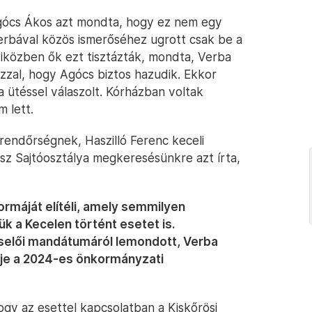
Agócs Ákos azt mondta, hogy ez nem egy
erbával közös ismerőséhez ugrott csak be a
iközben ők ezt tisztázták, mondta, Verba
zzal, hogy Agócs biztos hazudik. Ekkor
a ütéssel válaszolt. Kórházban voltak
 lett.
rendőrségnek, Haszilló Ferenc keceli
esz Sajtóosztálya megkeresésünkre azt írta,
rmáját elítéli, amely semmilyen
ük a Kecelen történt esetet is.
selői mandátumáról lemondott, Verba
ltje a 2024-es önkormányzati
gy az esettel kapcsolatban a Kiskőrösi