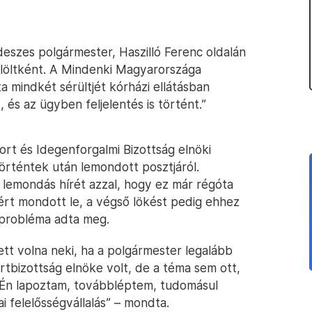
ideszes polgármester, Haszilló Ferenc oldalán
elöltként. A Mindenki Magyarországa
ta mindkét sérültjét kórházi ellátásban
, és az ügyben feljelentés is történt.”
port és Idegenforgalmi Bizottság elnöki
örténtek után lemondott posztjáról.
lemondás hírét azzal, hogy ez már régóta
ért mondott le, a végső lökést pedig ehhez
probléma adta meg.
tt volna neki, ha a polgármester legalább
rtbizottság elnöke volt, de a téma sem ott,
 „Én lapoztam, továbbléptem, tudomásul
ai felelősségvállalás” – mondta.