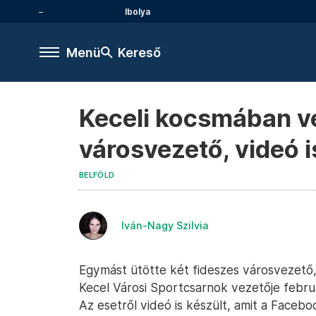
Ibolya
Menü
Kereső
Keceli kocsmában ve
városvezető, videó i
BELFÖLD
Iván-Nagy Szilvia
Egymást ütötte két fideszes városvezető,
Kecel Városi Sportcsarnok vezetője febru
Az esetről videó is készült, amit a Faceb