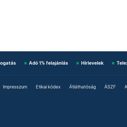
ogatás
Adó 1% felajánlás
Hírlevelek
Tele
Impresszum
Etikai kódex
Átláthatóság
ÁSZF
A
Süti beállítások
Szabályzatok
Kommentelési szabály