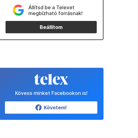
Állítsd be a Telexet
megbízható forrásnak!
Beállítom
Kövess minket Facebookon is!
Követem!