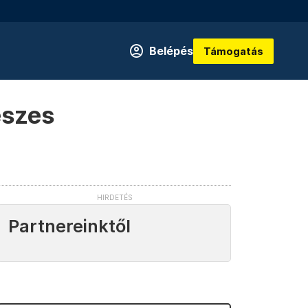
Belépés
Támogatás
eszes
Partnereinktől