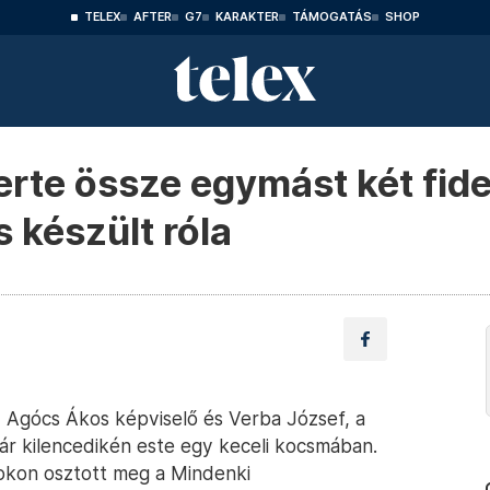
TELEX
AFTER
G7
KARAKTER
TÁMOGATÁS
SHOP
rte össze egymást két fid
s készült róla
 Agócs Ákos képviselő és Verba József, a
ár kilencedikén este egy keceli kocsmában.
ookon osztott meg a Mindenki