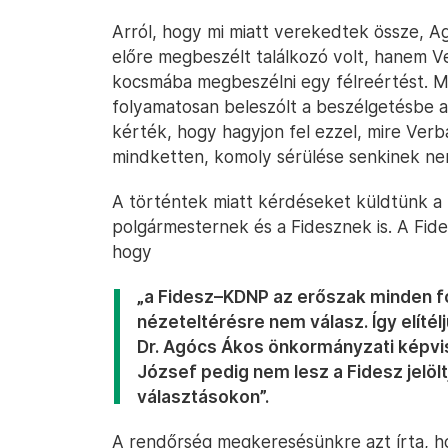
Arról, hogy mi miatt verekedtek össze, 
előre megbeszélt találkozó volt, hanem V
kocsmába megbeszélni egy félreértést. M
folyamatosan beleszólt a beszélgetésbe a
kérték, hogy hagyjon fel ezzel, mire Verb
mindketten, komoly sérülése senkinek nem
A történtek miatt kérdéseket küldtünk a 
polgármesternek és a Fidesznek is. A Fid
hogy
„a Fidesz–KDNP az erőszak minden fo
nézeteltérésre nem válasz. Így elítélj
Dr. Agócs Ákos önkormányzati képvi
József pedig nem lesz a Fidesz jelö
választásokon”.
A rendőrség megkeresésünkre azt írta, ho