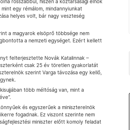
lna rosszabbul, hiszen a köztársasági elnök
, mint egy rémálom, mindannyiunkat
zása helyes volt, bár nagy veszteség
rint a magyarok elsöprő többsége nem
bontotta a nemzeti egységet. Ezért kellett
ényt felterjesztette Novák Katalinnak –
iszterként csak 25 év töretlen gyakorlatát
iszterelnök szerint Varga távozása egy kellő,
ügynek.
kisujjában több méltóság van, mint a
éve”.
önnyűek és egyszerűek a miniszterelnök
ikerre fogadnak. Ez viszont szerinte nem
gfejlesztési miniszter előtt komoly feladat