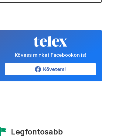
Kövess minket Facebookon is!
Követem!
Legfontosabb