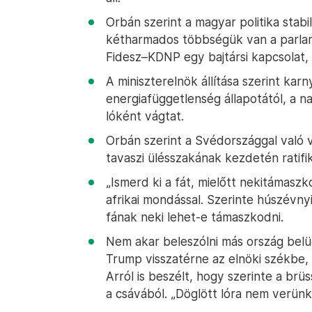
Orbán szerint a magyar politika stabil
kétharmados többségük van a parlam
Fidesz–KDNP egy bajtársi kapcsolat, 
A miniszterelnök állítása szerint ka
energiafüggetlenség állapotától, a 
lóként vágtat.
Orbán szerint a Svédországgal való v
tavaszi ülésszakának kezdetén ratif
„Ismerd ki a fát, mielőtt nekitámasz
afrikai mondással. Szerinte húszévny
fának neki lehet-e támaszkodni.
Nem akar beleszólni más ország belü
Trump visszatérne az elnöki székbe, é
Arról is beszélt, hogy szerinte a brü
a csávából. „Döglött lóra nem verünk