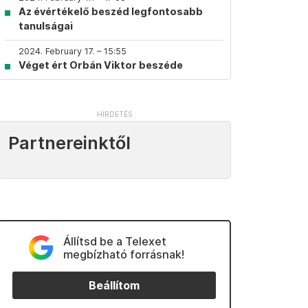
Az évértékelő beszéd legfontosabb
tanulságai
2024. February 17. – 15:55
Véget ért Orbán Viktor beszéde
Partnereinktől
Állítsd be a Telexet
megbízható forrásnak!
Beállítom