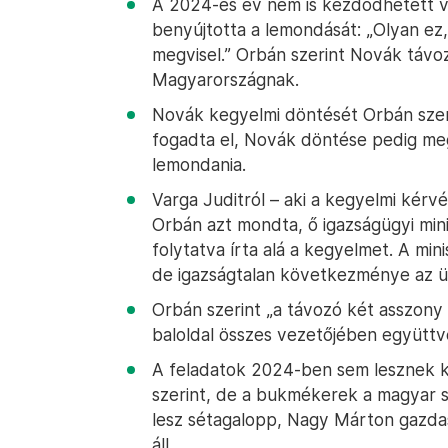
A 2024-es év nem is kezdődhetett vo
benyújtotta a lemondását: „Olyan ez
megvisel.” Orbán szerint Novák távo
Magyarországnak.
Novák kegyelmi döntését Orbán sze
fogadta el, Novák döntése pedig meg
lemondania.
Varga Juditról – aki a kegyelmi kérv
Orbán azt mondta, ő igazságügyi min
folytatva írta alá a kegyelmet. A min
de igazságtalan következménye az 
Orbán szerint „a távozó két asszony 
baloldal összes vezetőjében együttv
A feladatok 2024-ben sem lesznek k
szerint, de a bukmékerek a magyar s
lesz sétagalopp, Nagy Márton gazdasá
áll.