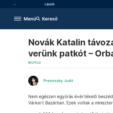
László
Menü
Kereső
Novák Katalin távozá
verünk patkót – Orb
BELFÖLD
Presinszky Judit
Nem egészen egyórás évértékelő beszéde
Várkert Bazárban. Ezek voltak a miniszter