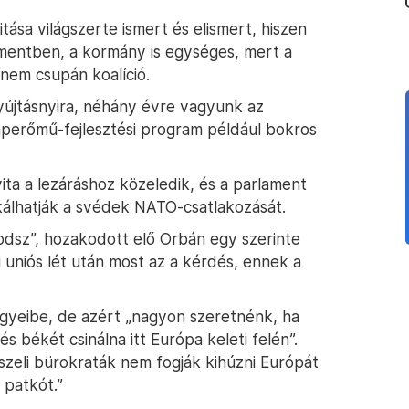
itása világszerte ismert és elismert, hiszen
entben, a kormány is egységes, mert a
nem csupán koalíció.
rnyújtásnyira, néhány évre vagyunk az
naperőmű-fejlesztési program például bokros
ita a lezáráshoz közeledik, és a parlament
ikálhatják a svédek NATO-csatlakozását.
kodsz”, hozakodott elő Orbán egy szerinte
i uniós lét után most az a kérdés, ennek a
gyeibe, de azért „nagyon szeretnénk, ha
s békét csinálna itt Európa keleti felén”.
sszeli bürokraták nem fogják kihúzni Európát
 patkót.”