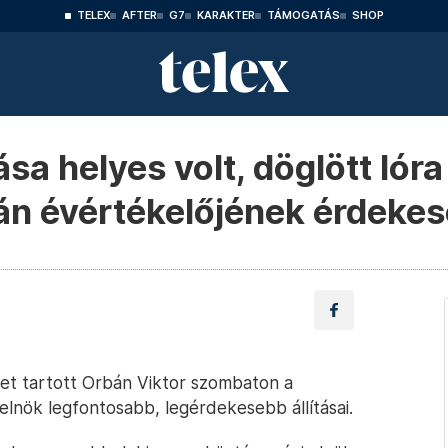
TELEX
AFTER
G7
KARAKTER
TÁMOGATÁS
SHOP
sa helyes volt, döglött lór
án évértékelőjének érdekese
t tartott Orbán Viktor szombaton a
elnök legfontosabb, legérdekesebb állításai.