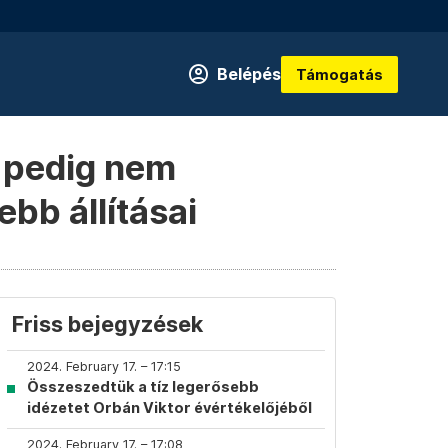
Belépés
Támogatás
a pedig nem
bb állításai
Friss bejegyzések
2024. February 17. – 17:15
Összeszedtük a tíz legerősebb
idézetet Orbán Viktor évértékelőjéből
2024. February 17. – 17:08