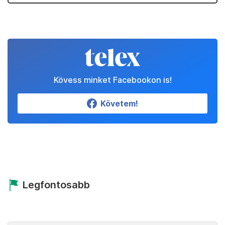
Kövess minket Facebookon is!
Követem!
Legfontosabb