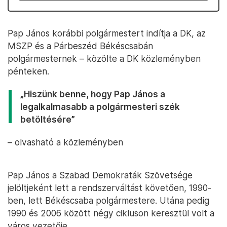
Pap János korábbi polgármestert indítja a DK, az
MSZP és a Párbeszéd Békéscsabán
polgármesternek – közölte a DK közleményben
pénteken.
„Hiszünk benne, hogy Pap János a
legalkalmasabb a polgármesteri szék
betöltésére”
– olvasható a közleményben
Pap János a Szabad Demokraták Szövetsége
jelöltjeként lett a rendszerváltást követően, 1990-
ben, lett Békéscsaba polgármestere. Utána pedig
1990 és 2006 között négy cikluson keresztül volt a
város vezetője.