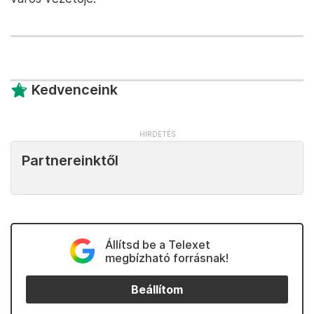
Kedvenceink
Partnereinktől
Állítsd be a Telexet
megbízható forrásnak!
Beállítom