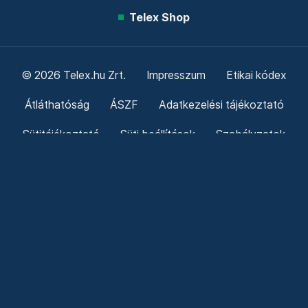
Telex Shop
© 2026 Telex.hu Zrt.
Impresszum
Etikai kódex
Átláthatóság
ÁSZF
Adatkezelési tájékoztató
Sütitájékoztató
Süti beállítások
Szabályzatok
Kommentelési szabályzat
Telex Sales