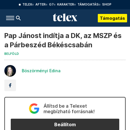
TELEX
AFTER
G7
KARAKTER
TÁMOGATÁS
SHOP
Támogatás
Pap Jánost indítja a DK, az MSZP és
a Párbeszéd Békéscsabán
BELFÖLD
Böszörményi Edina
Állítsd be a Telexet
megbízható forrásnak!
Beállítom