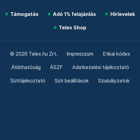
Támogatás
Adó 1% felajánlás
Hírlevelek
Telex Shop
© 2026 Telex.hu Zrt.
Impresszum
Etikai kódex
Átláthatóság
ÁSZF
Adatkezelési tájékoztató
Sütitájékoztató
Süti beállítások
Szabályzatok
Kommentelési szabályzat
Telex Sales