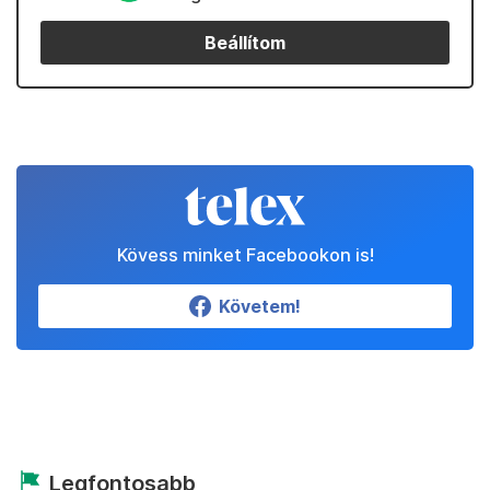
Beállítom
Kövess minket Facebookon is!
Követem!
Legfontosabb