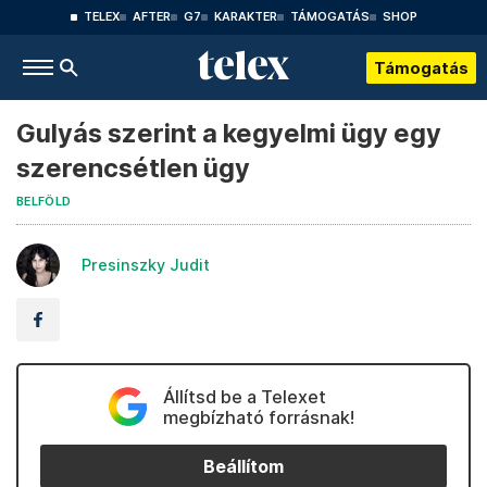
TELEX
AFTER
G7
KARAKTER
TÁMOGATÁS
SHOP
Támogatás
Gulyás szerint a kegyelmi ügy egy
szerencsétlen ügy
BELFÖLD
Presinszky Judit
Állítsd be a Telexet
megbízható forrásnak!
Beállítom