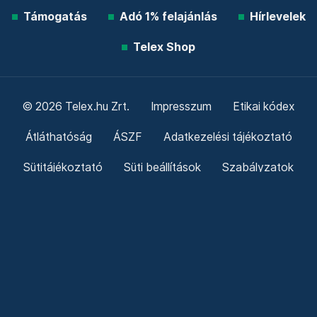
Támogatás
Adó 1% felajánlás
Hírlevelek
Telex Shop
© 2026 Telex.hu Zrt.
Impresszum
Etikai kódex
Átláthatóság
ÁSZF
Adatkezelési tájékoztató
Sütitájékoztató
Süti beállítások
Szabályzatok
Kommentelési szabályzat
Telex Sales