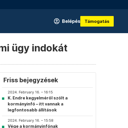
Belépés
Támogatás
mi ügy indokát
Friss bejegyzések
2024. February 16. – 16:15
K. Endre kegyelméről szólt a
kormányinfó – itt vannak a
legfontosabb állítások
2024. February 16. – 15:58
Vége a kormányinfónak