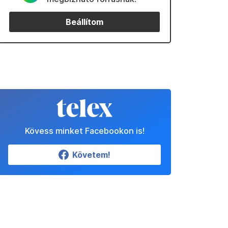
Beállítom
Kövess minket Facebookon is!
Követem!