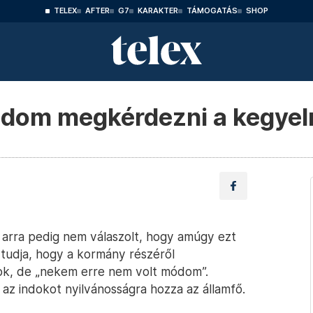
TELEX
AFTER
G7
KARAKTER
TÁMOGATÁS
SHOP
ódom megkérdezni a kegyel
 arra pedig nem válaszolt, hogy amúgy ezt
 tudja, hogy a kormány részéről
dok, de „nekem erre nem volt módom”.
 az indokot nyilvánosságra hozza az államfő.