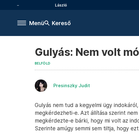
László
Menü
Kereső
Gulyás: Nem volt m
BELFÖLD
Presinszky Judit
Gulyás nem tud a kegyelmi ügy indokáról,
megkérdezheti-e. Azt állítása szerint nem
megkérdezte-e bárki, hogy mi volt az in
Szerinte amúgy semmi sem tiltja, hogy ezt