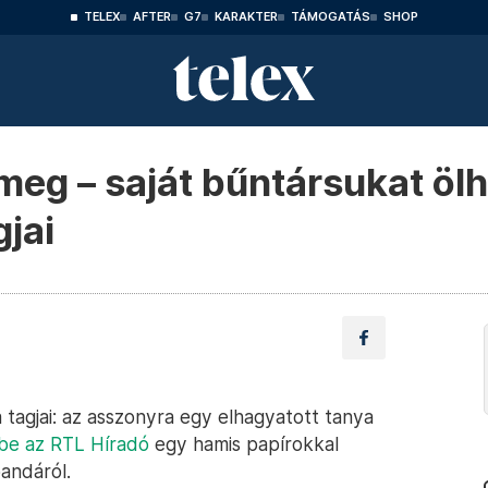
TELEX
AFTER
G7
KARAKTER
TÁMOGATÁS
SHOP
 meg – saját bűntársukat öl
jai
tagjai: az asszonyra egy elhagyatott tanya
be az RTL Híradó
egy hamis papírokkal
andáról.