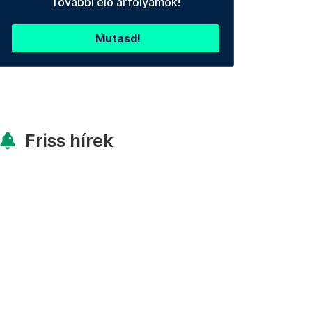
További élő árfolyamok!
Mutasd!
Friss hírek