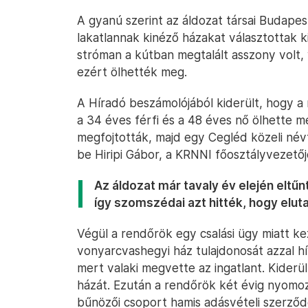
A gyanú szerint az áldozat társai Budape
lakatlannak kinéző házakat választottak k
stróman a kútban megtalált asszony volt,
ezért ölhették meg.
A Híradó beszámolójából kiderült, hogy a
a 34 éves férfi és a 48 éves nő ölhette m
megfojtották, majd egy Cegléd közeli névt
be Hiripi Gábor, a KRNNI főosztályvezetőj
Az áldozat már tavaly év elején eltű
így szomszédai azt hitték, hogy eluta
Végül a rendőrök egy csalási ügy miatt ke
vonyarcvashegyi ház tulajdonosát azzal hí
mert valaki megvette az ingatlant. Kiderül
házát. Ezután a rendőrök két évig nyomoz
bűnözői csoport hamis adásvételi szerző