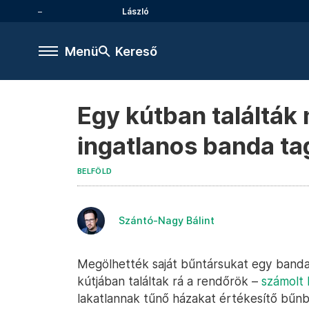
László
Menü
Kereső
Egy kútban találták
ingatlanos banda tag
BELFÖLD
Szántó-Nagy Bálint
Megölhették saját bűntársukat egy banda 
kútjában találtak rá a rendőrök –
számolt 
lakatlannak tűnő házakat értékesítő bűnb