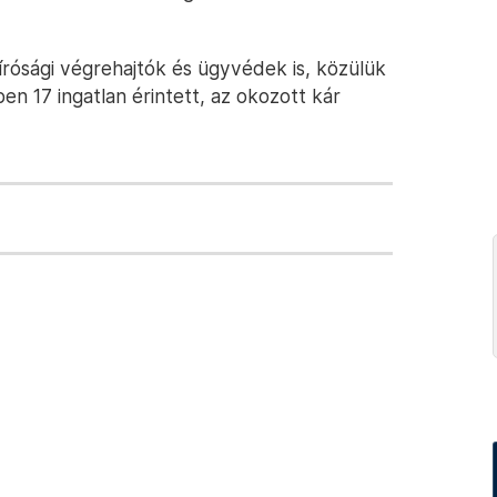
írósági végrehajtók és ügyvédek is, közülük
en 17 ingatlan érintett, az okozott kár