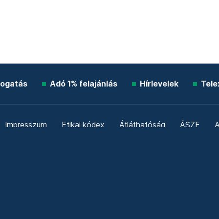
ogatás
Adó 1% felajánlás
Hírlevelek
Tele
Impresszum
Etikai kódex
Átláthatóság
ÁSZF
A
Süti beállítások
Szabályzatok
Kommentelési szabály