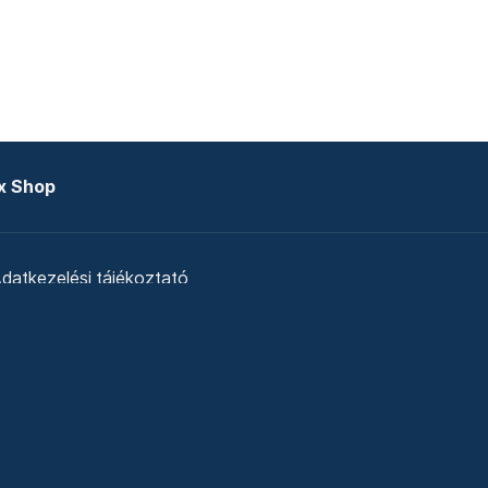
x Shop
datkezelési tájékoztató
zat
Telex Sales