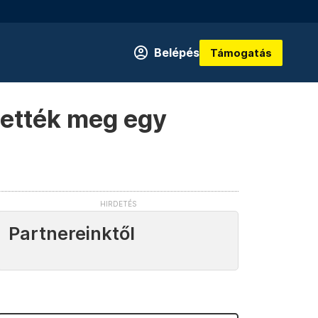
Belépés
Támogatás
hették meg egy
Partnereinktől