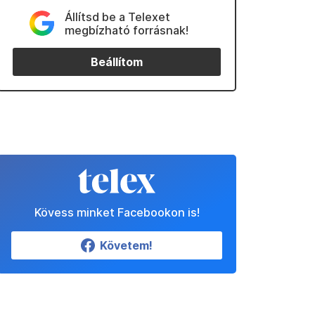
Állítsd be a Telexet
megbízható forrásnak!
Beállítom
Kövess minket Facebookon is!
Követem!