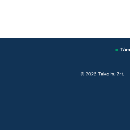
Tám
© 2026 Telex.hu Zrt.
Sütitájékoztató