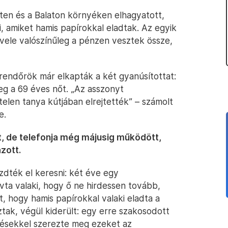
sten és a Balaton környéken elhagyatott,
i, amiket hamis papírokkal eladtak. Az egyik
 vele valószínűleg a pénzen vesztek össze,
 rendőrök már elkapták a két gyanúsítottat:
eg a 69 éves nőt. „Az asszonyt
elen tanya kútjában elrejtették” – számolt
e.
nt, de telefonja még májusig működött,
zott.
zdték el keresni: két éve egy
vta valaki, hogy ő ne hirdessen tovább,
t, hogy hamis papírokkal valaki eladta a
tak, végül kiderült: egy erre szakosodott
désekkel szerezte meg ezeket az