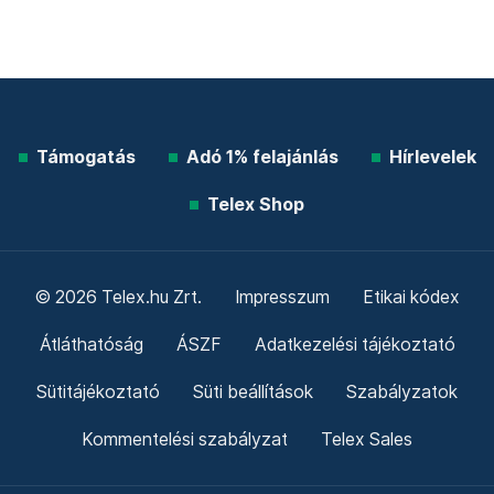
Támogatás
Adó 1% felajánlás
Hírlevelek
Telex Shop
© 2026 Telex.hu Zrt.
Impresszum
Etikai kódex
Átláthatóság
ÁSZF
Adatkezelési tájékoztató
Sütitájékoztató
Süti beállítások
Szabályzatok
Kommentelési szabályzat
Telex Sales