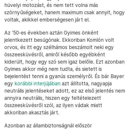
hüvelyi motozást, és nem tett volna más
szörnyűségeket, hanem maximum csak annyit, hogy
voltak, akikkel emberségesen járt el.
Az '50-es években aztán Gyimes önként
jelentkezett besúgónak. Ekkoriban Komlón volt
orvos, és itt egy szélhámos beszámolt neki egy
összeesküvésről, amiről később egyébként
kiderült, hogy egy szó sem igaz belőle. Ezt azonban
Gyimes akkor még nem tudta, és sietett is
bejelentést tenni a gyanús személyről. És bár Bayer
egy
korábbi interjújában
azt állította, nagyapja
neutrális jelentéseket adott, ez az első jelentés nem
annyira neutrális, hiszen egy feltételezett
összeesküvésről szól, az ilyen vádak miatt
akkoriban akasztás járt.
Azonban az állambiztonságnál először