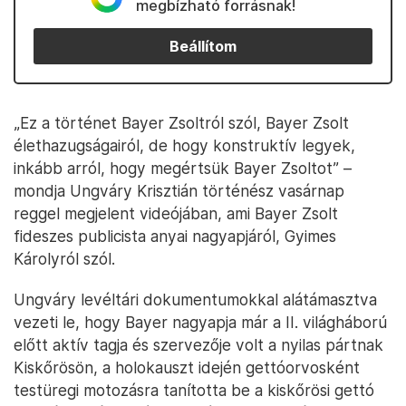
megbízható forrásnak!
Beállítom
„Ez a történet Bayer Zsoltról szól, Bayer Zsolt
élethazugságairól, de hogy konstruktív legyek,
inkább arról, hogy megértsük Bayer Zsoltot” –
mondja Ungváry Krisztián történész vasárnap
reggel megjelent videójában, ami Bayer Zsolt
fideszes publicista anyai nagyapjáról, Gyimes
Károlyról szól.
Ungváry levéltári dokumentumokkal alátámasztva
vezeti le, hogy Bayer nagyapja már a II. világháború
előtt aktív tagja és szervezője volt a nyilas pártnak
Kiskőrösön, a holokauszt idején gettóorvosként
testüregi motozásra tanította be a kiskőrösi gettó