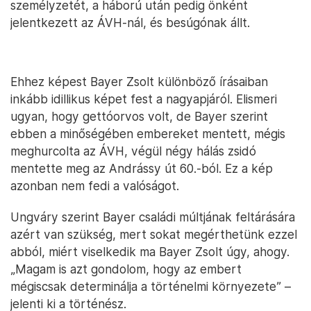
személyzetét, a háború után pedig önként
jelentkezett az ÁVH-nál, és besúgónak állt.
Ehhez képest Bayer Zsolt különböző írásaiban
inkább idillikus képet fest a nagyapjáról. Elismeri
ugyan, hogy gettóorvos volt, de Bayer szerint
ebben a minőségében embereket mentett, mégis
meghurcolta az ÁVH, végül négy hálás zsidó
mentette meg az Andrássy út 60.-ból. Ez a kép
azonban nem fedi a valóságot.
Ungváry szerint Bayer családi múltjának feltárására
azért van szükség, mert sokat megérthetünk ezzel
abból, miért viselkedik ma Bayer Zsolt úgy, ahogy.
„Magam is azt gondolom, hogy az embert
mégiscsak determinálja a történelmi környezete” –
jelenti ki a történész.