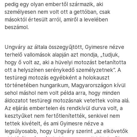
pedig egy olyan embertől származik, aki
személyesen nem volt ott a gettóban, csak
másoktól értesült arról, amiről a levelében
beszámol.
Ungváry az általa összegyűjtött, Gyimesre nézve
terhelő vallomások alapján azt mondja, „tudjuk,
hogy ő volt az, aki a hüvelyi motozást betanította
ott a helyszínen serénykedő személyzetnek”. A
testüregi motozás egyébként a holokauszt
történetében hungarikum, Magyarországon kívül
sehol máshol nem volt példa arra, hogy minden
áldozatot testüregi motozásnak vetettek volna alá.
Az eljárás embertelen és rendkívül durva volt, a
kesztyűket nem fertőtlenítették, senkivel nem
tettek kivételt, és ami Gyimesre nézve a
legsúlyosabb, hogy Ungváry szerint „az elkövetők