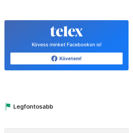
Kövess minket Facebookon is!
Követem!
Legfontosabb