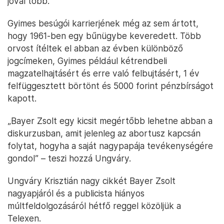
jóval több.
Gyimes besúgói karrierjének még az sem ártott,
hogy 1961-ben egy bűnügybe keveredett. Több
orvost ítéltek el abban az évben különböző
jogcímeken, Gyimes például kétrendbeli
magzatelhajtásért és erre való felbujtásért, 1 év
felfüggesztett börtönt és 5000 forint pénzbírságot
kapott.
„Bayer Zsolt egy kicsit megértőbb lehetne abban a
diskurzusban, amit jelenleg az abortusz kapcsán
folytat, hogyha a saját nagypapája tevékenységére
gondol” – teszi hozzá Ungváry.
Ungváry Krisztián nagy cikkét Bayer Zsolt
nagyapjáról és a publicista hiányos
múltfeldolgozásáról hétfő reggel közöljük a
Telexen.