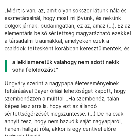
„Miért is van, az, amit olyan sokszor látunk nála és
eszmetársainál, hogy most mi jövünk, és nekünk
dolgok járnak, budai ingatlan, ez az, amaz (…). Ez az
elementáris belső sértettség magyarázható ezekkel
a társadalmi traumákkal, amelyeken ezek a
családok tettesként korábban keresztülmentek, és
a lelkiismeretük valahogy nem adott nekik
soha feloldozást.”
Ungváry szerint a nagypapa életeseményeinek
feltárásával Bayer óriási lehetőséget kapott, hogy
szembenézzen a múlttal. „Ha szembenéz, talán
képes lesz arra is, hogy ezt az állandó
sértettségérzését megszüntesse. (…) De ha csak
annyit tesz, hogy nem hazudik saját nagyapjáról,
hanem hallgat róla, akkor is egy centivel előre