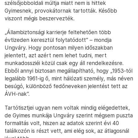
szélsőjobboldali múltja miatt nem is hittek
Gyimesnek, provokátornak tartották. Később
viszont mégis beszervezték.
„Állambiztonsági karrierje feltehetően több
évtizeden keresztül folytatódott” – mondja
Ungváry. Hogy pontosan milyen időszakban
jelentett, azt azért nem lehet tudni, mert
munkadossziéi közül csak egy áll rendelkezésre.
Ebből annyi biztosan megállapítható, hogy „1953-tól
legalább 1961-ig ő, mint hálózati személy, más néven
besúgó, különböző fedőneveken jelentést tett az
ÁVH-nak”.
Tartótisztjei ugyan nem voltak mindig elégedettek,
de Gyimes munkája Ungváry szerint mégsem puszta
formalitás volt, hiszen az adatok szerint évi 40
találkozón is részt vett, ami elég sok, az átlagosnál