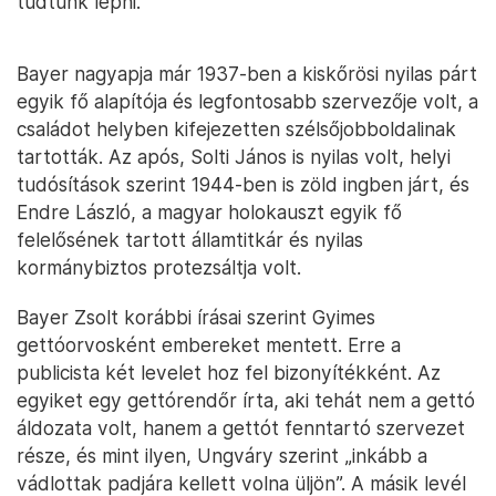
tudtunk lépni.”
Bayer nagyapja már 1937-ben a kiskőrösi nyilas párt
egyik fő alapítója és legfontosabb szervezője volt, a
családot helyben kifejezetten szélsőjobboldalinak
tartották. Az após, Solti János is nyilas volt, helyi
tudósítások szerint 1944-ben is zöld ingben járt, és
Endre László, a magyar holokauszt egyik fő
felelősének tartott államtitkár és nyilas
kormánybiztos protezsáltja volt.
Bayer Zsolt korábbi írásai szerint Gyimes
gettóorvosként embereket mentett. Erre a
publicista két levelet hoz fel bizonyítékként. Az
egyiket egy gettórendőr írta, aki tehát nem a gettó
áldozata volt, hanem a gettót fenntartó szervezet
része, és mint ilyen, Ungváry szerint „inkább a
vádlottak padjára kellett volna üljön”. A másik levél