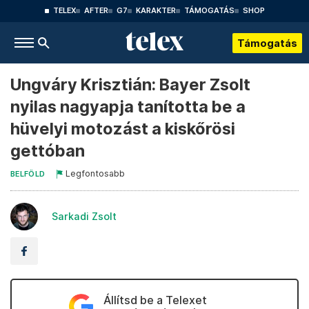
TELEX
AFTER
G7
KARAKTER
TÁMOGATÁS
SHOP
Támogatás
Ungváry Krisztián: Bayer Zsolt
nyilas nagyapja tanította be a
hüvelyi motozást a kiskőrösi
gettóban
Legfontosabb
BELFÖLD
Sarkadi Zsolt
Állítsd be a Telexet