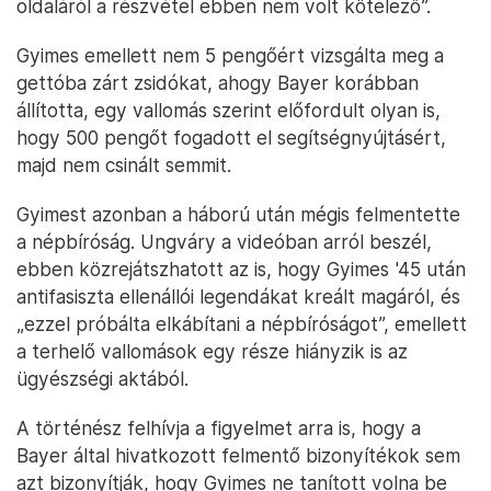
oldaláról a részvétel ebben nem volt kötelező”.
Gyimes emellett nem 5 pengőért vizsgálta meg a
gettóba zárt zsidókat, ahogy Bayer korábban
állította, egy vallomás szerint előfordult olyan is,
hogy 500 pengőt fogadott el segítségnyújtásért,
majd nem csinált semmit.
Gyimest azonban a háború után mégis felmentette
a népbíróság. Ungváry a videóban arról beszél,
ebben közrejátszhatott az is, hogy Gyimes '45 után
antifasiszta ellenállói legendákat kreált magáról, és
„ezzel próbálta elkábítani a népbíróságot”, emellett
a terhelő vallomások egy része hiányzik is az
ügyészségi aktából.
A történész felhívja a figyelmet arra is, hogy a
Bayer által hivatkozott felmentő bizonyítékok sem
azt bizonyítják, hogy Gyimes ne tanított volna be