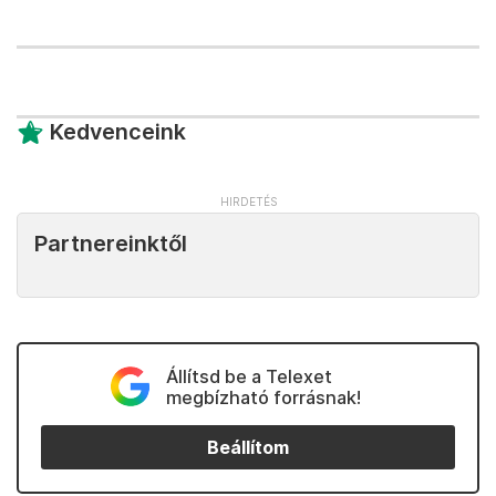
Kedvenceink
Partnereinktől
Állítsd be a Telexet
megbízható forrásnak!
Beállítom