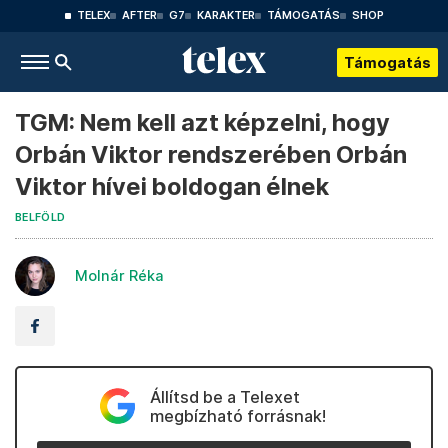
TELEX
AFTER
G7
KARAKTER
TÁMOGATÁS
SHOP
Támogatás
TGM: Nem kell azt képzelni, hogy
Orbán Viktor rendszerében Orbán
Viktor hívei boldogan élnek
BELFÖLD
Molnár Réka
Állítsd be a Telexet
megbízható forrásnak!