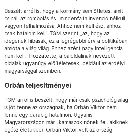
Beszélt arról is, hogy a kormány sem ötletes, amit
csinál, az rombolás és „mindenfajta invenció nélküli
vagyon felhalmozása. Ahhoz nem kell ész, ahhoz
csak hatalom kell”. TGM szerint „az, hogy az
idegenek hibásak, ez a legrégebbi érv a politikában
amióta a világ világ. Ehhez azért nagy intelligencia
nem kell.” Hozzátette, a baloldalinak nevezett
oldalak ugyanúgy előítéletesek, például az erdélyi
magyarsággal szemben.
Orbán teljesítményei
TGM arról is beszélt, hogy már csak pszichológiailag
is jót tenne az országnak, ha Orbán Viktor nem
lenne egy darabig hatalmon. Ugyanis
Magyarországon már „kamaszok nőnek fel, akiknek
egész életükben Orbán Viktor volt az ország