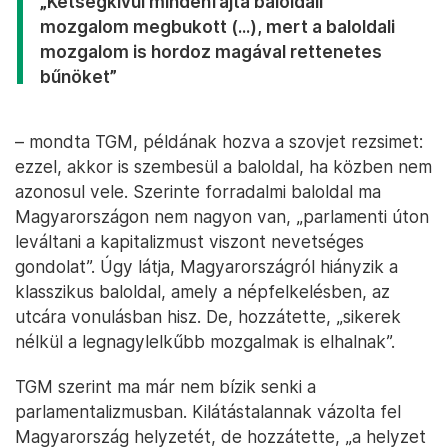
„Kétségkívül mindenfajta baloldali
mozgalom megbukott (...), mert a baloldali
mozgalom is hordoz magával rettenetes
bűnöket”
– mondta TGM, példának hozva a szovjet rezsimet:
ezzel, akkor is szembesül a baloldal, ha közben nem
azonosul vele. Szerinte forradalmi baloldal ma
Magyarországon nem nagyon van, „parlamenti úton
leváltani a kapitalizmust viszont nevetséges
gondolat”. Úgy látja, Magyarországról hiányzik a
klasszikus baloldal, amely a népfelkelésben, az
utcára vonulásban hisz. De, hozzátette, „sikerek
nélkül a legnagylelkűbb mozgalmak is elhalnak”.
TGM szerint ma már nem bízik senki a
parlamentalizmusban. Kilátástalannak vázolta fel
Magyarország helyzetét, de hozzátette, „a helyzet