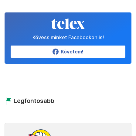
Kövess minket Facebookon is!
Követem!
Legfontosabb