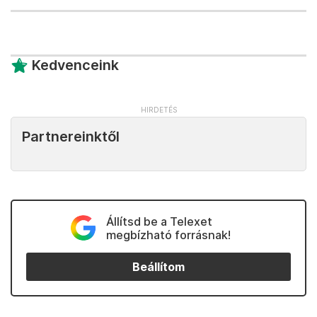
Kedvenceink
Partnereinktől
Állítsd be a Telexet
megbízható forrásnak!
Beállítom