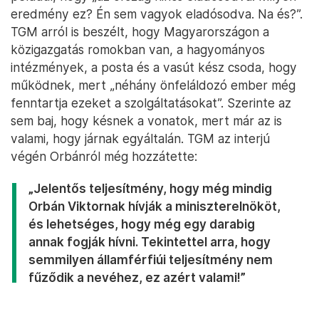
eredmény ez? Én sem vagyok eladósodva. Na és?”.
TGM arról is beszélt, hogy Magyarországon a
közigazgatás romokban van, a hagyományos
intézmények, a posta és a vasút kész csoda, hogy
működnek, mert „néhány önfeláldozó ember még
fenntartja ezeket a szolgáltatásokat”. Szerinte az
sem baj, hogy késnek a vonatok, mert már az is
valami, hogy járnak egyáltalán. TGM az interjú
végén Orbánról még hozzátette:
„Jelentős teljesítmény, hogy még mindig
Orbán Viktornak hívják a miniszterelnököt,
és lehetséges, hogy még egy darabig
annak fogják hívni. Tekintettel arra, hogy
semmilyen államférfiúi teljesítmény nem
fűződik a nevéhez, ez azért valami!”