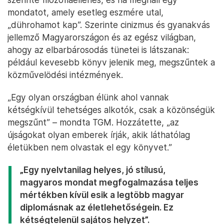
mondatot, amely esetleg eszmére utal,
„dührohamot kap”. Szerinte cinizmus és gyanakvás
jellemző Magyarországon és az egész világban,
ahogy az elbarbárosodás tünetei is látszanak:
például kevesebb könyv jelenik meg, megszűntek a
közművelödési intézmények.
„Egy olyan országban élünk ahol vannak
kétségkívül tehetséges alkotók, csak a közönségük
megszűnt” – mondta TGM. Hozzátette, „az
újságokat olyan emberek írják, akik láthatólag
életükben nem olvastak el egy könyvet.”
„Egy nyelvtanilag helyes, jó stílusú,
magyaros mondat megfogalmazása teljes
mértékben kívül esik a legtöbb magyar
diplomásnak az életlehetőségein. Ez
kétségtelenül sajátos helyzet”.