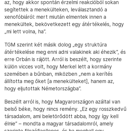
az, hogy akkor spontán érzelmi reakcióból sokan
segítettek a menekülteken, leválasztandó a
xenofóbiáról: mert miután elmentek innen a
menekültek, bekövetkezett egy átértékelés, hogy
„mi lett volna, ha”.
TGM szerint két másik dolog „egy struktúra
átértékelése meg enni adni valakinek aki éhezik”, és
erre Orbán is rájött. Arról is beszélt, hogy szerinte
külön vicces volt, hogy Merkel lett a kormány
szemében a bűnban, miközben „nem a kerítés
állította meg őket [a menekülteket], hanem az,
hogy eljutottak Németországba”.
Beszélt arról is, hogy Magyarországon azáltal van
belső béke, hogy nincs remény. „Ez egy rosszkedvű
társadalom, ami beletörődött abba, hogy így kell
élnie” – mondta a magyar társadalomról, amely
szerinte filozófiaellenes, és ha meghall egy