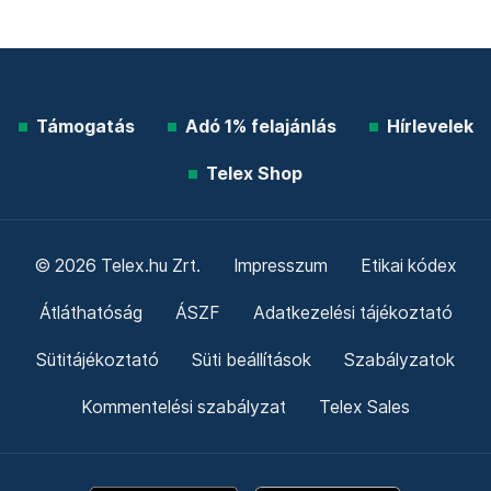
Támogatás
Adó 1% felajánlás
Hírlevelek
Telex Shop
© 2026 Telex.hu Zrt.
Impresszum
Etikai kódex
Átláthatóság
ÁSZF
Adatkezelési tájékoztató
Sütitájékoztató
Süti beállítások
Szabályzatok
Kommentelési szabályzat
Telex Sales