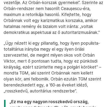
vezetője. Az Orbán-korszak gyermekei”. Szerinte az
Orbán-rendszer nem hasonlít Ceaușescu-éra,
maximum a retorikája hasonló. Kifejtette, hogy
Orbánnak volt egy karizmatikus korszaka, amikor
hatalmas remény és bizalom volt iránta: „voltak
demokratikus aspektusai az ő autoritarizmusának.”
„Úgy nézett ki egy pillanatig, hogy ilyen populista-
totalitárius irányba megy el egy ilyen óriási
szervezettel, de megint milyen okos volt Orbán
Viktor, mert ő pontosan tudta, hogy ez pünkösdi
királyság, ezért szüntette meg a polgári köröket” –
mondta TGM, aki szerint Orbánnak nem kellett
olyan kör, ami felbomlik. Orbán ezután TGM szerint
berendezkedett egy, a '60-as éveket idéző,
„rosszkedvű, autoritárius rendszerbe”.
„Ez ma egy nagyon rosszkedvű ország,