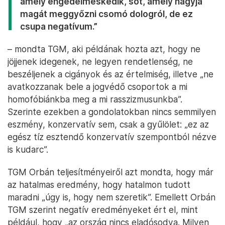
amely engedelmeskedik, sőt, amely hagyja
magát meggyőzni csomó dologról, de ez
csupa negatívum.”
– mondta TGM, aki példának hozta azt, hogy ne
jöjjenek idegenek, ne legyen rendetlenség, ne
beszéljenek a cigányok és az értelmiség, illetve „ne
avatkozzanak bele a jogvédő csoportok a mi
homofóbiánkba meg a mi rasszizmusunkba”.
Szerinte ezekben a gondolatokban nincs semmilyen
eszmény, konzervatív sem, csak a gyűlölet: „ez az
egész tíz esztendő konzervatív szempontból nézve
is kudarc”.
TGM Orbán teljesítményeiről azt mondta, hogy már
az hatalmas eredmény, hogy hatalmon tudott
maradni „úgy is, hogy nem szeretik”. Emellett Orbán
TGM szerint negatív eredményeket ért el, mint
például, hogy „az ország nincs eladósodva. Milyen