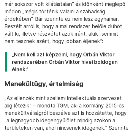
már sokszor volt kilátástalan” és időnként meglepő
módon „mégis történik valami a szabadság
érdekében”. Bár szerinte ez nem lesz egyhamar.
Beszélt arról is, hogy a mai rendszer belőle dühöt
vált ki, illetve részvétet azok iránt, akik „semmit
nem tesznek azért, hogy jobban éljenek”:
„Nem kell azt képzelni, hogy Orbán Viktor
rendszerében Orbán Viktor hívei boldogan
élnek.”
Menekültügy, értelmiség
„Az ellenzék mint szellemi intellektuális szervezet
alig létezik” – mondta TGM, aki a kormány 2015-ös
menekültválságról beszélve azt is hozzátette, hogy
„a legnagyobb idegengyűlölet mindig azokon a
területeken van, ahol nincsenek idegenek.” Szerinte