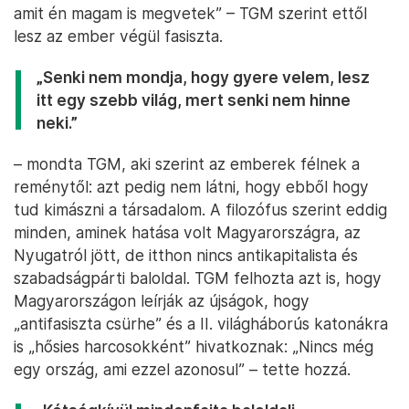
amit én magam is megvetek” – TGM szerint ettől
lesz az ember végül fasiszta.
„Senki nem mondja, hogy gyere velem, lesz
itt egy szebb világ, mert senki nem hinne
neki.”
– mondta TGM, aki szerint az emberek félnek a
reménytől: azt pedig nem látni, hogy ebből hogy
tud kimászni a társadalom. A filozófus szerint eddig
minden, aminek hatása volt Magyarországra, az
Nyugatról jött, de itthon nincs antikapitalista és
szabadságpárti baloldal. TGM felhozta azt is, hogy
Magyarországon leírják az újságok, hogy
„antifasiszta csürhe” és a II. világháborús katonákra
is „hősies harcosokként” hivatkoznak: „Nincs még
egy ország, ami ezzel azonosul” – tette hozzá.