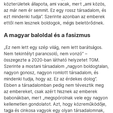
közterületek állapota, ami vacak, mert „ami közös,
az már nem ér semmit. Ez egy rossz társadalom, és
ezt mindenki tudja”. Szerinte azonban az emberek
ettől nem lesznek boldogok, mégis beletörődnek.
A magyar baloldal és a fasizmus
„Ez nem lett egy szép világ, nem lett barátságos.
Nem tekintélyt parancsoló, nem vonzó” –
összegezte a 2020-ban látható helyzetet TGM.
Szerinte a mostani társadalom „nagyon boldogtalan,
nagyon gonosz, nagyon romlott társadalom, és
mindenki tudja, hogy az. Ez az érdekes dolog”.
Ebben a társadalomban pedig nem tévesztik meg
az embereket, csak azért hisznek az emberek
babonákban, mert „megspórolnak vele egy nagyon
kellemetlen gondolatot. Azt, hogy közreműködője,
tagja és cinkosa vagyok egy olyan társadalomnak,