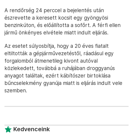
A rendőrség 24 perccel a bejelentés után
észrevette a keresett kocsit egy gyöngyösi
benzinkúton, és előállította a sofőrt. A férfi ellen
jármű önkényes elvétele miatt indult eljárás.
Az esetet súlyosbítja, hogy a 20 éves fiatalt
eltiltották a gépjárművezetéstől, ráadásul egy
forgalomból átmenetileg kivont autóval
közlekedett, továbbá a ruhájában droggyanús
anyagot találtak, ezért kábítószer birtoklása
bűncselekmény gyanúja miatt is eljárás indult vele
szemben.
Kedvenceink