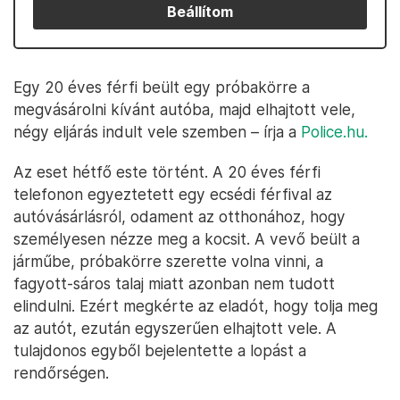
Beállítom
Egy 20 éves férfi beült egy próbakörre a
megvásárolni kívánt autóba, majd elhajtott vele,
négy eljárás indult vele szemben – írja a
Police.hu.
Az eset hétfő este történt. A 20 éves férfi
telefonon egyeztetett egy ecsédi férfival az
autóvásárlásról, odament az otthonához, hogy
személyesen nézze meg a kocsit. A vevő beült a
járműbe, próbakörre szerette volna vinni, a
fagyott-sáros talaj miatt azonban nem tudott
elindulni. Ezért megkérte az eladót, hogy tolja meg
az autót, ezután egyszerűen elhajtott vele. A
tulajdonos egyből bejelentette a lopást a
rendőrségen.