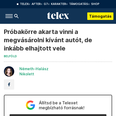
TELEX
AFTER
G7
KARAKTER
TÁMOGATÁS
SHOP
Támogatás
Próbakörre akarta vinni a
megvásárolni kívánt autót, de
inkább elhajtott vele
BELFÖLD
Németh-Halász
Nikolett
Állítsd be a Telexet
megbízható forrásnak!