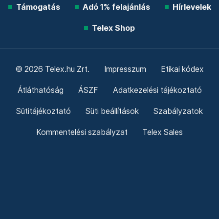
Támogatás
Adó 1% felajánlás
Hírlevelek
Telex Shop
© 2026 Telex.hu Zrt.
Impresszum
Etikai kódex
Átláthatóság
ÁSZF
Adatkezelési tájékoztató
Sütitájékoztató
Süti beállítások
Szabályzatok
Kommentelési szabályzat
Telex Sales