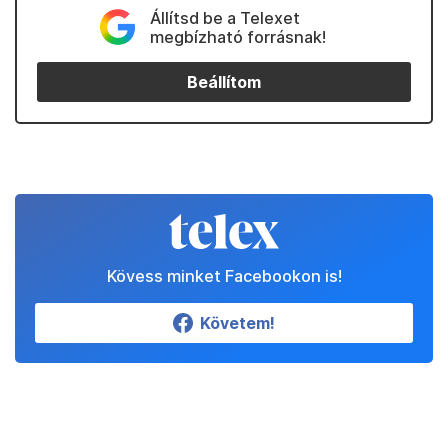
Állítsd be a Telexet
megbízható forrásnak!
Beállítom
Kövess minket Facebookon is!
Követem!