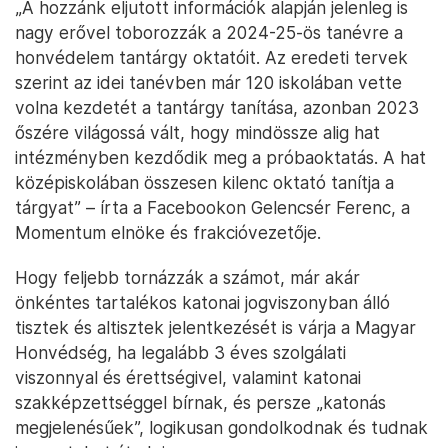
„A hozzánk eljutott információk alapján jelenleg is
nagy erővel toborozzák a 2024-25-ös tanévre a
honvédelem tantárgy oktatóit. Az eredeti tervek
szerint az idei tanévben már 120 iskolában vette
volna kezdetét a tantárgy tanítása, azonban 2023
őszére világossá vált, hogy mindössze alig hat
intézményben kezdődik meg a próbaoktatás. A hat
középiskolában összesen kilenc oktató tanítja a
tárgyat” – írta a Facebookon Gelencsér Ferenc, a
Momentum elnöke és frakcióvezetője.
Hogy feljebb tornázzák a számot, már akár
önkéntes tartalékos katonai jogviszonyban álló
tisztek és altisztek jelentkezését is várja a Magyar
Honvédség, ha legalább 3 éves szolgálati
viszonnyal és érettségivel, valamint katonai
szakképzettséggel bírnak, és persze „katonás
megjelenésűek”, logikusan gondolkodnak és tudnak