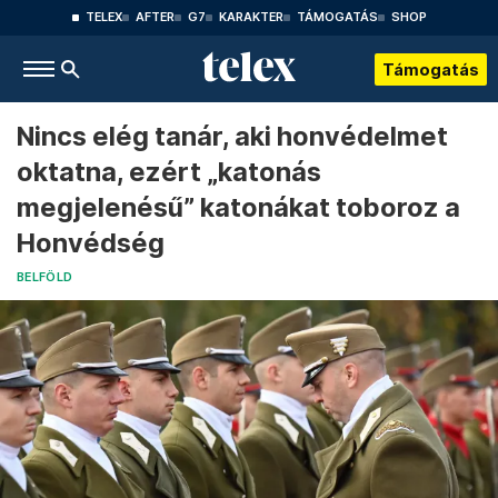
TELEX
AFTER
G7
KARAKTER
TÁMOGATÁS
SHOP
Támogatás
Nincs elég tanár, aki honvédelmet
oktatna, ezért „katonás
megjelenésű” katonákat toboroz a
Honvédség
BELFÖLD