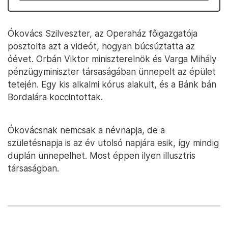
Ókovács Szilveszter, az Operaház főigazgatója
posztolta azt a videót, hogyan búcsúztatta az
óévet. Orbán Viktor miniszterelnök és Varga Mihály
pénzügyminiszter társaságában ünnepelt az épület
tetején. Egy kis alkalmi kórus alakult, és a Bánk bán
Bordalára koccintottak.
Ókovácsnak nemcsak a névnapja, de a
születésnapja is az év utolsó napjára esik, így mindig
duplán ünnepelhet. Most éppen ilyen illusztris
társaságban.