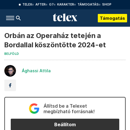
TELEX
AFTER
G7
KARAKTER
TÁMOGATÁS
SHOP
Támogatás
Orbán az Operaház tetején a
Bordallal köszöntötte 2024-et
BELFÖLD
Ághassi Attila
Állítsd be a Telexet
megbízható forrásnak!
Beállítom