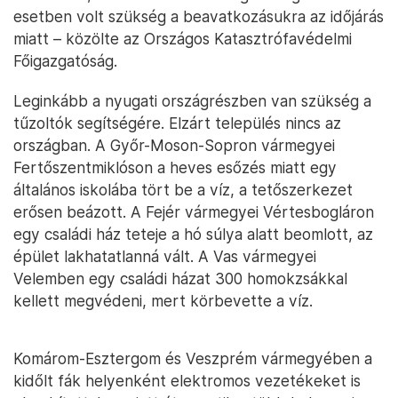
esetben volt szükség a beavatkozásukra az időjárás
miatt – közölte az Országos Katasztrófavédelmi
Főigazgatóság.
Leginkább a nyugati országrészben van szükség a
tűzoltók segítségére. Elzárt település nincs az
országban. A Győr-Moson-Sopron vármegyei
Fertőszentmiklóson a heves esőzés miatt egy
általános iskolába tört be a víz, a tetőszerkezet
erősen beázott. A Fejér vármegyei Vértesbogláron
egy családi ház teteje a hó súlya alatt beomlott, az
épület lakhatatlanná vált. A Vas vármegyei
Velemben egy családi házat 300 homokzsákkal
kellett megvédeni, mert körbevette a víz.
Komárom-Esztergom és Veszprém vármegyében a
kidőlt fák helyenként elektromos vezetékeket is