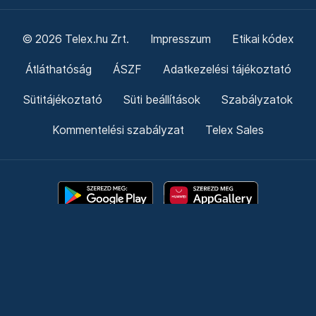
© 2026 Telex.hu Zrt.
Impresszum
Etikai kódex
Átláthatóság
ÁSZF
Adatkezelési tájékoztató
Sütitájékoztató
Süti beállítások
Szabályzatok
Kommentelési szabályzat
Telex Sales