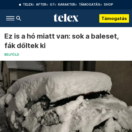
TELEX
AFTER
G7
KARAKTER
TÁMOGATÁS
SHOP
Támogatás
Ez is a hó miatt van: sok a baleset,
fák dőltek ki
BELFÖLD