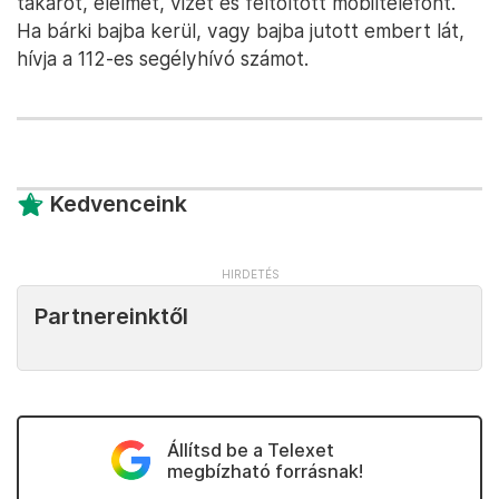
takarót, élelmet, vizet és feltöltött mobiltelefont.
Ha bárki bajba kerül, vagy bajba jutott embert lát,
hívja a 112-es segélyhívó számot.
Kedvenceink
Partnereinktől
Állítsd be a Telexet
megbízható forrásnak!