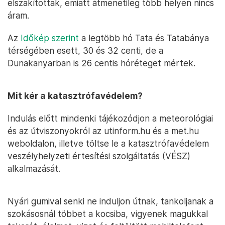
elszakítottak, emiatt átmenetileg több helyen nincs
áram.
Az
Időkép szerint
a legtöbb hó Tata és Tatabánya
térségében esett, 30 és 32 centi, de a
Dunakanyarban is 26 centis hóréteget mértek.
Mit kér a katasztrófavédelem?
Indulás előtt mindenki tájékozódjon a meteorológiai
és az útviszonyokról az utinform.hu és a met.hu
weboldalon, illetve töltse le a katasztrófavédelem
veszélyhelyzeti értesítési szolgáltatás (VÉSZ)
alkalmazását.
Nyári gumival senki ne induljon útnak, tankoljanak a
szokásosnál többet a kocsiba, vigyenek magukkal