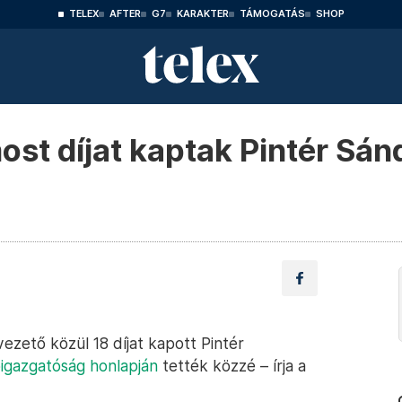
TELEX
AFTER
G7
KARAKTER
TÁMOGATÁS
SHOP
t díjat kaptak Pintér Sánd
ezető közül 18 díjat kapott Pintér
őigazgatóság honlapján
tették közzé – írja a