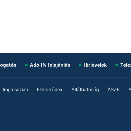
ogatás
Adó 1% felajánlás
Hírlevelek
Tele
Impresszum
Etikai kódex
Átláthatóság
ÁSZF
A
Süti beállítások
Szabályzatok
Kommentelési szabály