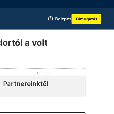
Belépés
Támogatás
ortól a volt
Partnereinktől