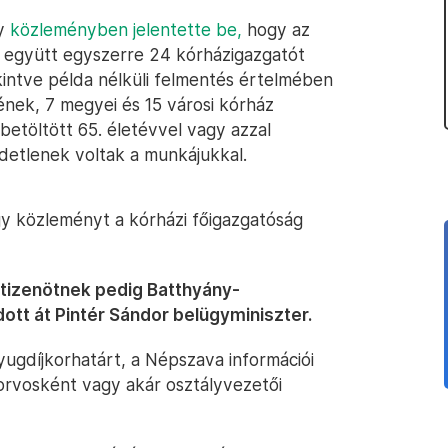
gy
közleményben jelentette be,
hogy az
) együtt egyszerre 24 kórházigazgatót
kintve példa nélküli felmentés értelmében
ének, 7 megyei és 15 városi kórház
betöltött 65. életévvel vagy azzal
detlenek voltak a munkájukkal.
gy közleményt a kórházi főigazgatóság
 tizenötnek pedig Batthyány-
dott át Pintér Sándor belügyminiszter.
yugdíjkorhatárt, a Népszava információi
orvosként vagy akár osztályvezetői