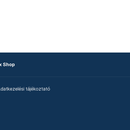
x Shop
datkezelési tájékoztató
zat
Telex Sales