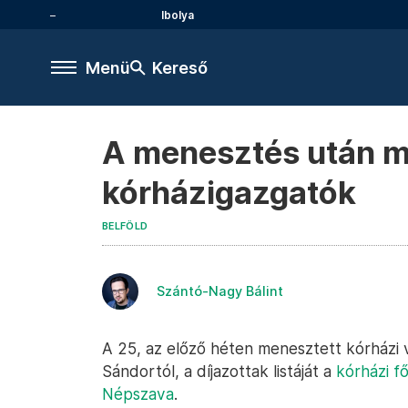
Ibolya
Menü
Kereső
A menesztés után mos
kórházigazgatók
BELFÖLD
Szántó-Nagy Bálint
A 25, az előző héten menesztett kórházi v
Sándortól, a díjazottak listáját a
kórházi f
Népszava
.