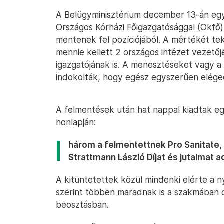
A Belügyminisztérium december 13-án e
Országos Kórházi Főigazgatósággal (Okfő
mentenek fel pozíciójából. A mértékét te
mennie kellett 2 országos intézet vezetőj
igazgatójának is. A menesztéseket vagy a 
indokolták, hogy egész egyszerűen elége
A felmentések után hat nappal kiadtak e
honlapján:
három a felmentettnek Pro Sanitate,
Strattmann László Díjat és jutalmat a
A kitüntetettek közül mindenki elérte a n
szerint többen maradnak is a szakmában 
beosztásban.