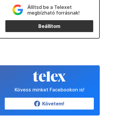
Állítsd be a Telexet
megbízható forrásnak!
Beállítom
Kövess minket Facebookon is!
Követem!