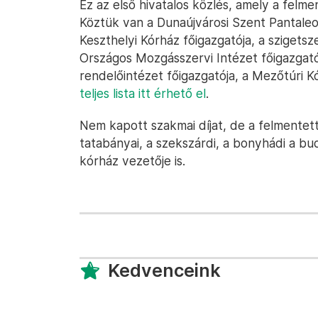
Ez az első hivatalos közlés, amely a felm
Köztük van a Dunaújvárosi Szent Pantaleo
Keszthelyi Kórház főigazgatója, a szigetsz
Országos Mozgásszervi Intézet főigazgató
rendelőintézet főigazgatója, a Mezőtúri Kó
teljes lista itt érhető el
.
Nem kapott szakmai díjat, de a felmentett
tatabányai, a szekszárdi, a bonyhádi a bu
kórház vezetője is.
Kedvenceink