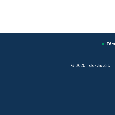
Tám
© 2026 Telex.hu Zrt.
Sütitájékoztató