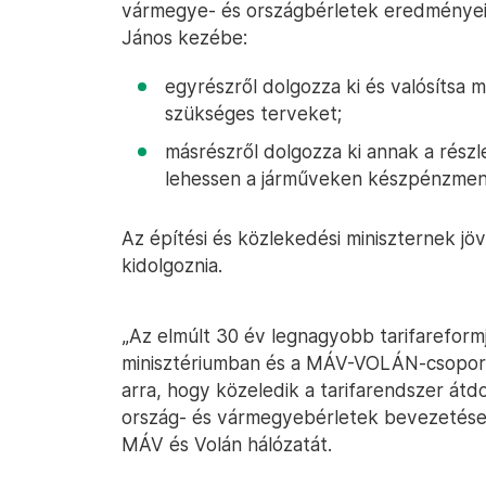
vármegye- és országbérletek eredményeit 
János kezébe:
egyrészről dolgozza ki és valósítsa m
szükséges terveket;
másrészről dolgozza ki annak a részl
lehessen a járműveken készpénzment
Az építési és közlekedési miniszternek jöv
kidolgoznia.
„Az elmúlt 30 év legnagyobb tarifarefor
minisztériumban és a MÁV-VOLÁN-csoportn
arra, hogy közeledik a tarifarendszer átdo
ország- és vármegyebérletek bevezetése 
MÁV és Volán hálózatát.