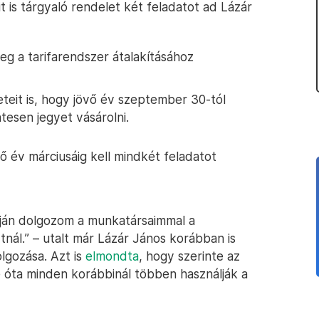
is tárgyaló rendelet két feladatot ad Lázár
eg a tarifarendszer átalakításához
eteit is, hogy jövő év szeptember 30-tól
esen jegyet vásárolni.
ő év márciusáig kell mindkét feladatot
mján dolgozom a munkatársaimmal a
ál.” – utalt már Lázár János korábban is
lgozása. Azt is
elmondta
, hogy szerinte az
óta minden korábbinál többen használják a