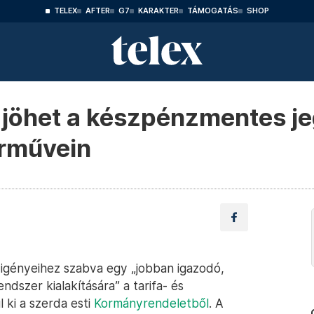
TELEX
AFTER
G7
KARAKTER
TÁMOGATÁS
SHOP
jöhet a készpénzmentes je
rművein
 igényeihez szabva egy „jobban igazodó,
ndszer kialakítására” a tarifa- és
 ki a szerda esti
Kormányrendeletből
. A