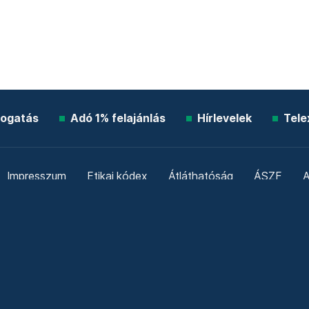
ogatás
Adó 1% felajánlás
Hírlevelek
Tele
Impresszum
Etikai kódex
Átláthatóság
ÁSZF
A
Süti beállítások
Szabályzatok
Kommentelési szabály