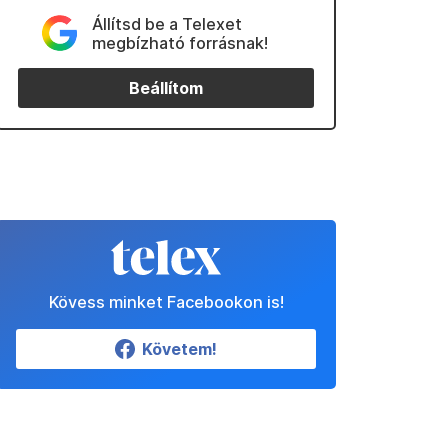
Állítsd be a Telexet
megbízható forrásnak!
Beállítom
Kövess minket Facebookon is!
Követem!