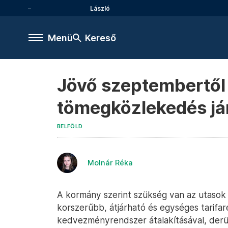
László
Menü
Kereső
Jövő szeptembertől 
tömegközlekedés já
BELFÖLD
Molnár Réka
A kormány szerint szükség van az utasok
korszerűbb, átjárható és egységes tarifare
kedvezményrendszer átalakításával, derül