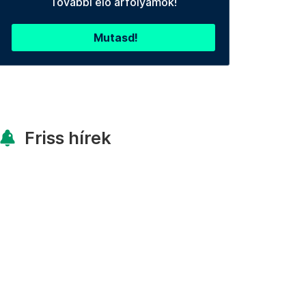
További élő árfolyamok!
Mutasd!
Friss hírek