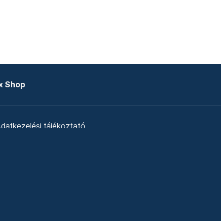
x Shop
datkezelési tájékoztató
zat
Telex Sales