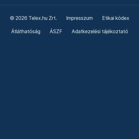
© 2026 Telex.hu Zrt.
Impresszum
Etikai kódex
Átláthatóság
ÁSZF
Adatkezelési tájékoztató
Sütitájékoztató
Süti beállítások
Szabályzatok
Kommentelési szabályzat
Telex Sales