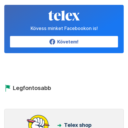
Kövess minket Facebookon is!
Követem!
Legfontosabb
Telex shop