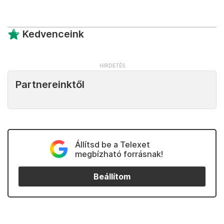
Kedvenceink
Partnereinktől
Állítsd be a Telexet
megbízható forrásnak!
Beállítom