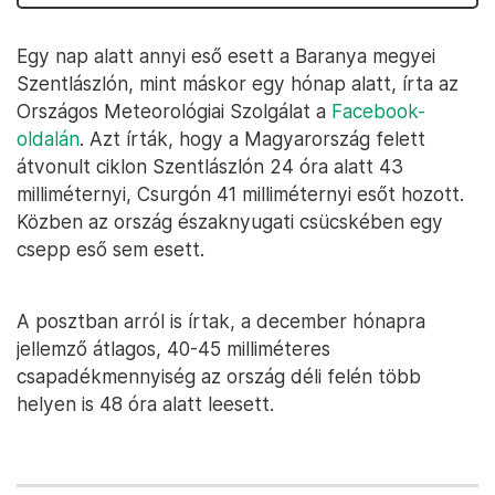
Egy nap alatt annyi eső esett a Baranya megyei
Szentlászlón, mint máskor egy hónap alatt, írta az
Országos Meteorológiai Szolgálat a
Facebook-
oldalán
. Azt írták, hogy a Magyarország felett
átvonult ciklon Szentlászlón 24 óra alatt 43
milliméternyi, Csurgón 41 milliméternyi esőt hozott.
Közben az ország északnyugati csücskében egy
csepp eső sem esett.
A posztban arról is írtak, a december hónapra
jellemző átlagos, 40-45 milliméteres
csapadékmennyiség az ország déli felén több
helyen is 48 óra alatt leesett.