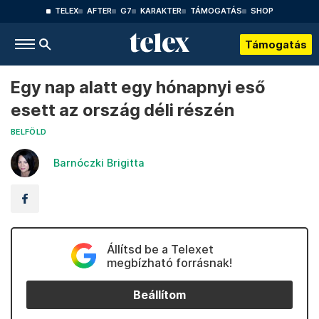
TELEX
AFTER
G7
KARAKTER
TÁMOGATÁS
SHOP
Támogatás
Egy nap alatt egy hónapnyi eső
esett az ország déli részén
BELFÖLD
Barnóczki Brigitta
Állítsd be a Telexet
megbízható forrásnak!
Beállítom