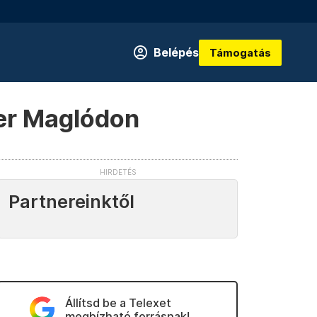
Belépés
Támogatás
er Maglódon
Partnereinktől
Állítsd be a Telexet
megbízható forrásnak!