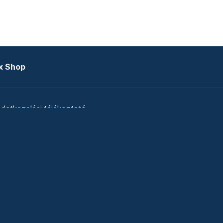
x Shop
datkezelési tájékoztató
zat
Telex Sales