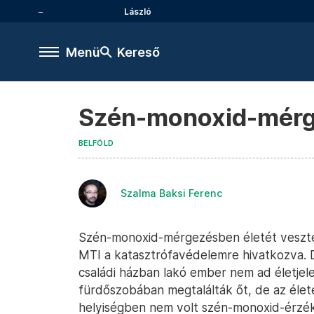
László
Menü
Kereső
Szén-monoxid-mérg
BELFÖLD
Szalma Baksi Ferenc
Szén-monoxid-mérgezésben életét veszte
MTI a katasztrófavédelemre hivatkozva. D
családi házban lakó ember nem ad életjelet
fürdőszobában megtalálták őt, de az éle
helyiségben nem volt szén-monoxid-érzék