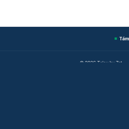
Tám
© 2026 Telex.hu Zrt.
Sütitájékoztató