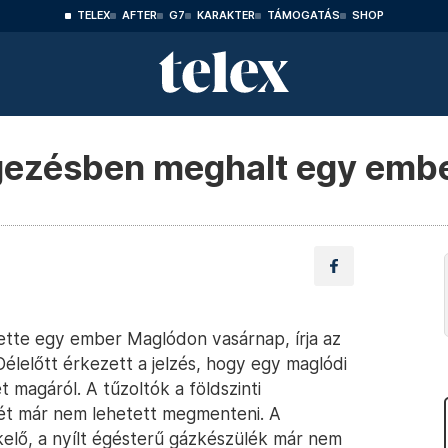
TELEX
AFTER
G7
KARAKTER
TÁMOGATÁS
SHOP
ezésben meghalt egy emb
tte egy ember Maglódon vasárnap, írja az
élelőtt érkezett a jelzés, hogy egy maglódi
 magáról. A tűzoltók a földszinti
tét már nem lehetett megmenteni. A
elő, a nyílt égésterű gázkészülék már nem