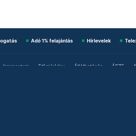
ogatás
Adó 1% felajánlás
Hírlevelek
Tele
Impresszum
Etikai kódex
Átláthatóság
ÁSZF
A
Süti beállítások
Szabályzatok
Kommentelési szabály