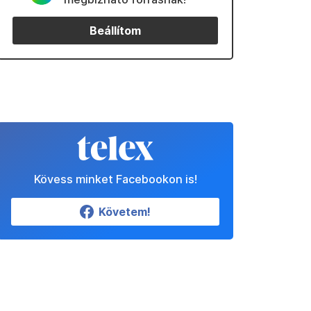
Beállítom
Kövess minket Facebookon is!
Követem!